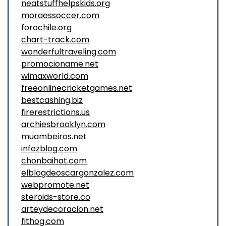
neatstuffhelpskids.org
moraessoccer.com
forochile.org
chart-track.com
wonderfultraveling.com
promocioname.net
wimaxworld.com
freeonlinecricketgames.net
bestcashing.biz
firerestrictions.us
archiesbrooklyn.com
muambeiros.net
infozblog.com
chonbaihat.com
elblogdeoscargonzalez.com
webpromote.net
steroids-store.co
arteydecoracion.net
fithog.com