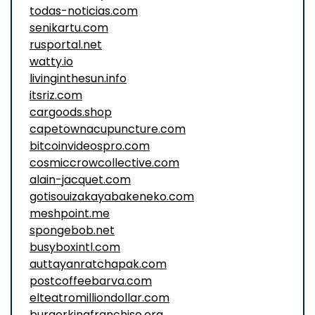
todas-noticias.com
senikartu.com
rusportal.net
watty.io
livinginthesun.info
itsriz.com
cargoods.shop
capetownacupuncture.com
bitcoinvideospro.com
cosmiccrowcollective.com
alain-jacquet.com
gotisouizakayabakeneko.com
meshpoint.me
spongebob.net
busyboxintl.com
auttayanratchapak.com
postcoffeebarva.com
elteatromilliondollar.com
burgerkingfranchise.org