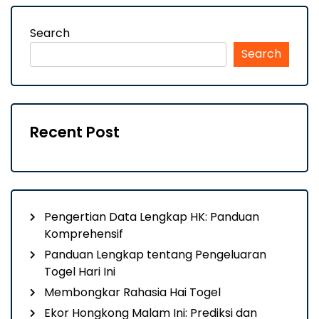
Search
Search
Recent Post
Pengertian Data Lengkap HK: Panduan
Komprehensif
Panduan Lengkap tentang Pengeluaran
Togel Hari Ini
Membongkar Rahasia Hai Togel
Ekor Hongkong Malam Ini: Prediksi dan