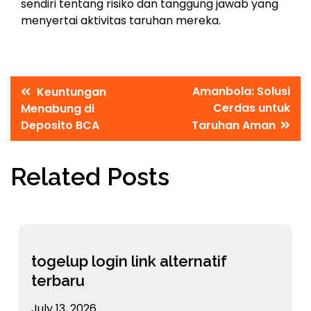
sendiri tentang risiko dan tanggung jawab yang
menyertai aktivitas taruhan mereka.
Post
Amanbola: Solusi
Keuntungan
Cerdas untuk
Menabung di
navigation
Deposito BCA
Taruhan Aman
Related Posts
togelup login link alternatif
terbaru
July 13, 2026