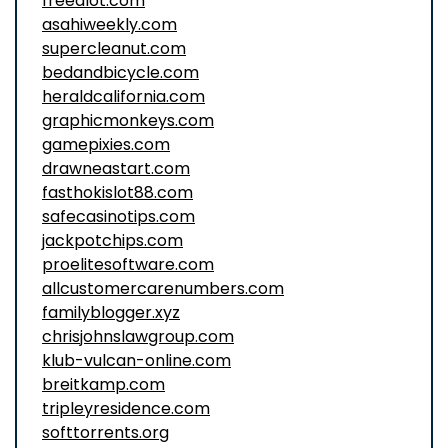
freealot.com
asahiweekly.com
supercleanut.com
bedandbicycle.com
heraldcalifornia.com
graphicmonkeys.com
gamepixies.com
drawneastart.com
fasthokislot88.com
safecasinotips.com
jackpotchips.com
proelitesoftware.com
allcustomercarenumbers.com
familyblogger.xyz
chrisjohnslawgroup.com
klub-vulcan-online.com
breitkamp.com
tripleyresidence.com
softtorrents.org