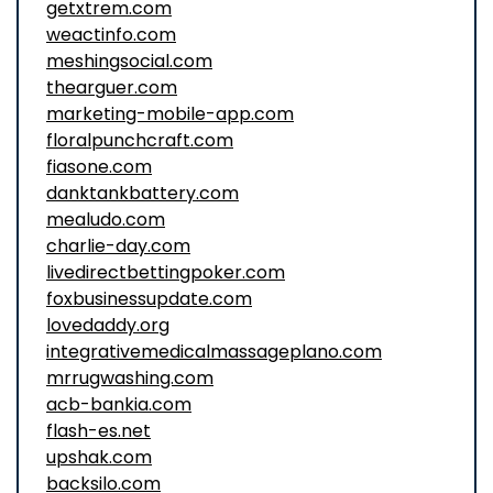
getxtrem.com
weactinfo.com
meshingsocial.com
thearguer.com
marketing-mobile-app.com
floralpunchcraft.com
fiasone.com
danktankbattery.com
mealudo.com
charlie-day.com
livedirectbettingpoker.com
foxbusinessupdate.com
lovedaddy.org
integrativemedicalmassageplano.com
mrrugwashing.com
acb-bankia.com
flash-es.net
upshak.com
backsilo.com