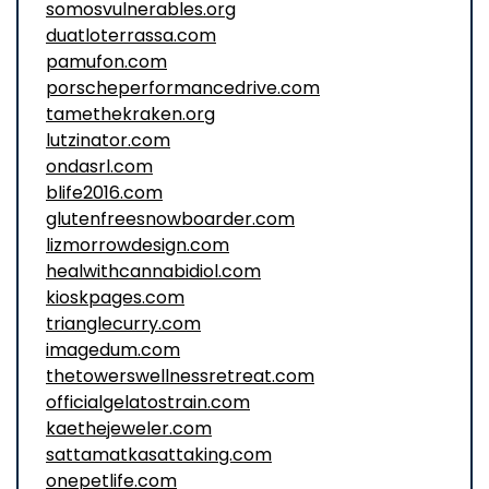
somosvulnerables.org
duatloterrassa.com
pamufon.com
porscheperformancedrive.com
tamethekraken.org
lutzinator.com
ondasrl.com
blife2016.com
glutenfreesnowboarder.com
lizmorrowdesign.com
healwithcannabidiol.com
kioskpages.com
trianglecurry.com
imagedum.com
thetowerswellnessretreat.com
officialgelatostrain.com
kaethejeweler.com
sattamatkasattaking.com
onepetlife.com