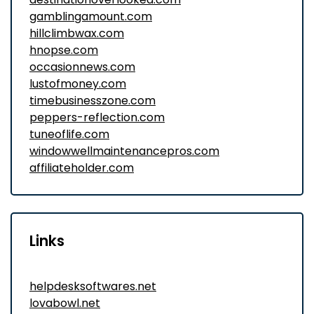
gamblingamount.com
hillclimbwax.com
hnopse.com
occasionnews.com
lustofmoney.com
timebusinesszone.com
peppers-reflection.com
tuneoflife.com
windowwellmaintenancepros.com
affiliateholder.com
Links
helpdesksoftwares.net
lovabowl.net