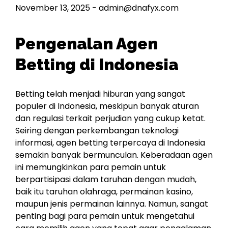
November 13, 2025
-
admin@dnafyx.com
Pengenalan Agen
Betting di Indonesia
Betting telah menjadi hiburan yang sangat
populer di Indonesia, meskipun banyak aturan
dan regulasi terkait perjudian yang cukup ketat.
Seiring dengan perkembangan teknologi
informasi, agen betting terpercaya di Indonesia
semakin banyak bermunculan. Keberadaan agen
ini memungkinkan para pemain untuk
berpartisipasi dalam taruhan dengan mudah,
baik itu taruhan olahraga, permainan kasino,
maupun jenis permainan lainnya. Namun, sangat
penting bagi para pemain untuk mengetahui