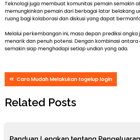
Teknologi juga membuat komunitas pemain semakin akr
memungkinkan pemain dari berbagai latar belakang unt
ruang bagi kolaborasi dan diskusi yang dapat bermanfa
Melalui perkembangan ini, masa depan prediksi angka 
menarik dan penuh potensi. Dengan kombinasi antara a
semakin siap menghadapi setiap undian yang ada.
Post
Cara Mudah Melakukan togelup login
navigation
Related Posts
Panduan Lengkap tentang Pengeluaran T