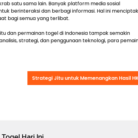
ab satu sama lain. Banyak platform media sosial
uk berinteraksi dan berbagi informasi. Hal ini mencipta
at bagi semua yang terlibat.
jitu dan permainan togel di Indonesia tampak semakin
nalisis, strategi, dan penggunaan teknologi, para pemai
Strategi Jitu untuk Memenangkan Hasil H
ogel Hari Ini