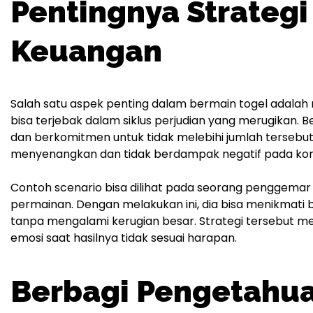
Pentingnya Strateg
Keuangan
Salah satu aspek penting dalam bermain togel adalah
bisa terjebak dalam siklus perjudian yang merugikan
dan berkomitmen untuk tidak melebihi jumlah tersebut
menyenangkan dan tidak berdampak negatif pada kond
Contoh scenario bisa dilihat pada seorang penggema
permainan. Dengan melakukan ini, dia bisa menikma
tanpa mengalami kerugian besar. Strategi tersebut mem
emosi saat hasilnya tidak sesuai harapan.
Berbagi Pengetahu