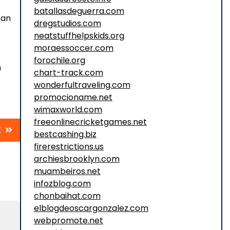
batallasdeguerra.com
kan
dregstudios.com
neatstuffhelpskids.org
moraessoccer.com
forochile.org
n
chart-track.com
wonderfultraveling.com
promocioname.net
wimaxworld.com
freeonlinecricketgames.net
K
bestcashing.biz
firerestrictions.us
archiesbrooklyn.com
muambeiros.net
infozblog.com
chonbaihat.com
elblogdeoscargonzalez.com
webpromote.net