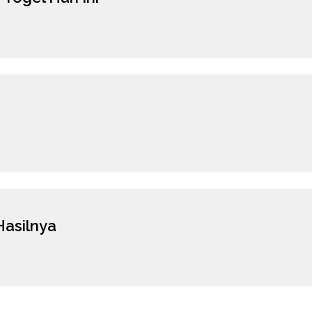
Hasilnya