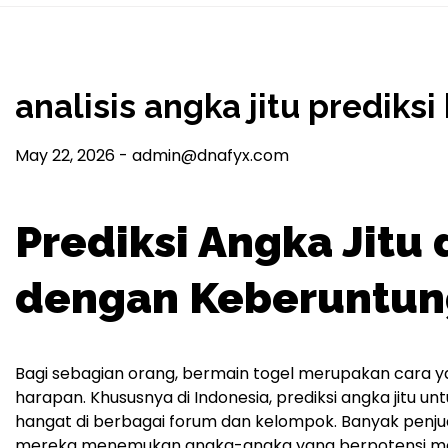
analisis angka jitu prediksi
May 22, 2026
-
admin@dnafyx.com
Prediksi Angka Jitu
dengan Keberuntu
Bagi sebagian orang, bermain togel merupakan cara 
harapan. Khususnya di Indonesia, prediksi angka jitu u
hangat di berbagai forum dan kelompok. Banyak penju
mereka menemukan angka-angka yang berpotensi meng