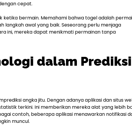
dengan cepat.
bijak ketika bermain. Memahami bahwa togel adalah perma
ah langkah awal yang baik. Seseorang perlu menjaga
ara ini, mereka dapat menikmati permainan tanpa
logi dalam Prediksi
prediksi angka jitu. Dengan adanya aplikasi dan situs we
istik terkini. Ini memberikan mereka alat yang lebih ba
agai contoh, beberapa aplikasi menawarkan notifikasi d
gkin muncul.