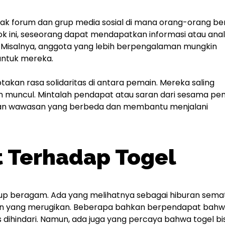
nyak forum dan grup media sosial di mana orang-orang be
k ini, seseorang dapat mendapatkan informasi atau anali
 Misalnya, anggota yang lebih berpengalaman mungkin
 untuk mereka.
akan rasa solidaritas di antara pemain. Mereka saling
n muncul. Mintalah pendapat atau saran dari sesama pe
an wawasan yang berbeda dan membantu menjalani
t Terhadap Togel
kup beragam. Ada yang melihatnya sebagai hiburan sema
an yang merugikan. Beberapa bahkan berpendapat bah
dihindari. Namun, ada juga yang percaya bahwa togel bi