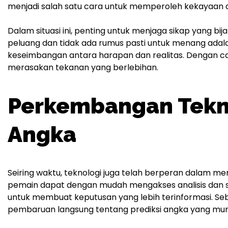
menjadi salah satu cara untuk memperoleh kekayaan 
Dalam situasi ini, penting untuk menjaga sikap yang 
peluang dan tidak ada rumus pasti untuk menang adal
keseimbangan antara harapan dan realitas. Dengan c
merasakan tekanan yang berlebihan.
Perkembangan Tekno
Angka
Seiring waktu, teknologi juga telah berperan dalam mem
pemain dapat dengan mudah mengakses analisis dan stat
untuk membuat keputusan yang lebih terinformasi. Seb
pembaruan langsung tentang prediksi angka yang mun