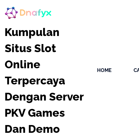
Skip
to
content
Kumpulan
Situs Slot
Online
HOME
C
Terpercaya
Dengan Server
PKV Games
Dan Demo