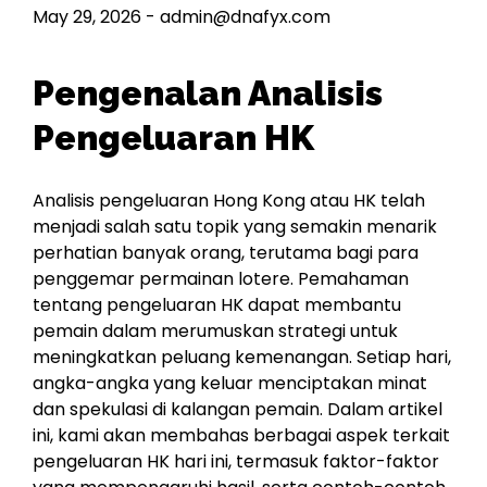
May 29, 2026
-
admin@dnafyx.com
Pengenalan Analisis
Pengeluaran HK
Analisis pengeluaran Hong Kong atau HK telah
menjadi salah satu topik yang semakin menarik
perhatian banyak orang, terutama bagi para
penggemar permainan lotere. Pemahaman
tentang pengeluaran HK dapat membantu
pemain dalam merumuskan strategi untuk
meningkatkan peluang kemenangan. Setiap hari,
angka-angka yang keluar menciptakan minat
dan spekulasi di kalangan pemain. Dalam artikel
ini, kami akan membahas berbagai aspek terkait
pengeluaran HK hari ini, termasuk faktor-faktor