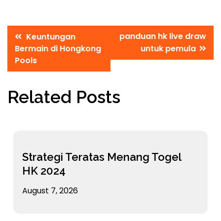
Post
panduan hk live draw
Keuntungan
Bermain di Hongkong
untuk pemula
navigation
Pools
Related Posts
Strategi Teratas Menang Togel
HK 2024
August 7, 2026