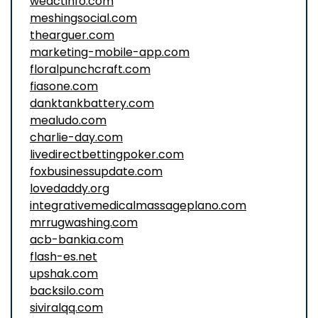
weactinfo.com
meshingsocial.com
thearguer.com
marketing-mobile-app.com
floralpunchcraft.com
fiasone.com
danktankbattery.com
mealudo.com
charlie-day.com
livedirectbettingpoker.com
foxbusinessupdate.com
lovedaddy.org
integrativemedicalmassageplano.com
mrrugwashing.com
acb-bankia.com
flash-es.net
upshak.com
backsilo.com
siviralqq.com