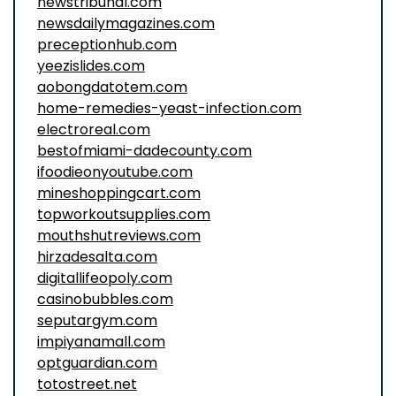
newstribunal.com
newsdailymagazines.com
preceptionhub.com
yeezislides.com
aobongdatotem.com
home-remedies-yeast-infection.com
electroreal.com
bestofmiami-dadecounty.com
ifoodieonyoutube.com
mineshoppingcart.com
topworkoutsupplies.com
mouthshutreviews.com
hirzadesalta.com
digitallifeopoly.com
casinobubbles.com
seputargym.com
impiyanamall.com
optguardian.com
totostreet.net