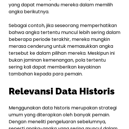
yang dapat memandu mereka dalam memilih
angka berikutnya.
Sebagai contoh, jika seseorang memperhatikan
bahwa angka tertentu muncul lebih sering dalam
beberapa periode terakhir, mereka mungkin
merasa cenderung untuk memasukkan angka
tersebut ke dalam pilihan mereka. Meskipun ini
bukan jaminan kemenangan, pola tertentu
sering kali dapat memberikan keyakinan
tambahan kepada para pemain.
Relevansi Data Historis
Menggunakan data historis merupakan strategi
umum yang diterapkan oleh banyak pemain.
Dengan meneliti pengeluaran sebelumnya,
seperti angka-angka yang sering muncul dalam