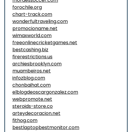
moraessoccer.com
forochile.org
chart-track.com
wonderfultraveling.com
promocioname.net
wimaxworld.com
freeonlinecricketgames.net
bestcashing.biz
firerestrictions.us
archiesbrooklyn.com
muambeiros.net
infozblog.com
chonbaihat.com
elblogdeoscargonzalez.com
webpromote.net
steroids-store.co
arteydecoracion.net
fithog.com
bestlaptopbestmonitor.com