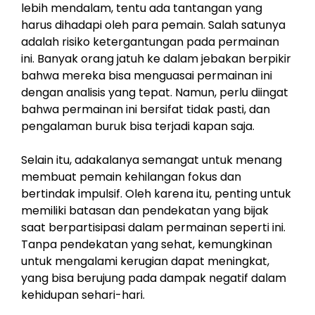
lebih mendalam, tentu ada tantangan yang
harus dihadapi oleh para pemain. Salah satunya
adalah risiko ketergantungan pada permainan
ini. Banyak orang jatuh ke dalam jebakan berpikir
bahwa mereka bisa menguasai permainan ini
dengan analisis yang tepat. Namun, perlu diingat
bahwa permainan ini bersifat tidak pasti, dan
pengalaman buruk bisa terjadi kapan saja.
Selain itu, adakalanya semangat untuk menang
membuat pemain kehilangan fokus dan
bertindak impulsif. Oleh karena itu, penting untuk
memiliki batasan dan pendekatan yang bijak
saat berpartisipasi dalam permainan seperti ini.
Tanpa pendekatan yang sehat, kemungkinan
untuk mengalami kerugian dapat meningkat,
yang bisa berujung pada dampak negatif dalam
kehidupan sehari-hari.