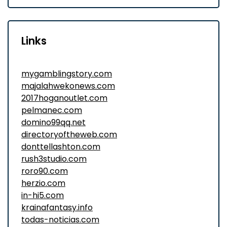
Links
mygamblingstory.com
majalahwekonews.com
2017hoganoutlet.com
pelmanec.com
domino99qq.net
directoryoftheweb.com
donttellashton.com
rush3studio.com
roro90.com
herzio.com
in-hi5.com
krainafantasy.info
todas-noticias.com