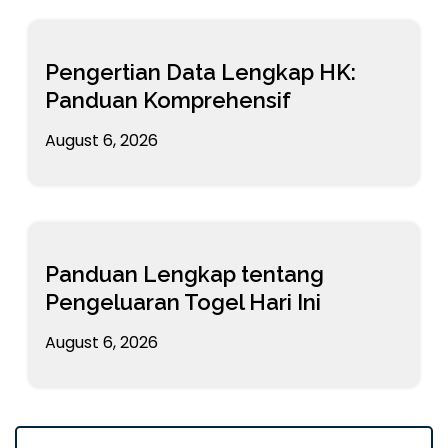
Pengertian Data Lengkap HK:
Panduan Komprehensif
August 6, 2026
Panduan Lengkap tentang
Pengeluaran Togel Hari Ini
August 6, 2026