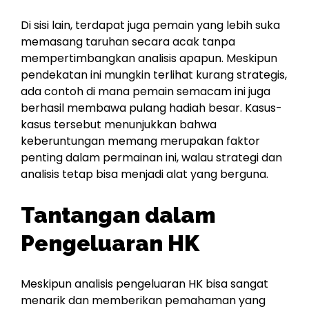
Di sisi lain, terdapat juga pemain yang lebih suka
memasang taruhan secara acak tanpa
mempertimbangkan analisis apapun. Meskipun
pendekatan ini mungkin terlihat kurang strategis,
ada contoh di mana pemain semacam ini juga
berhasil membawa pulang hadiah besar. Kasus-
kasus tersebut menunjukkan bahwa
keberuntungan memang merupakan faktor
penting dalam permainan ini, walau strategi dan
analisis tetap bisa menjadi alat yang berguna.
Tantangan dalam
Pengeluaran HK
Meskipun analisis pengeluaran HK bisa sangat
menarik dan memberikan pemahaman yang