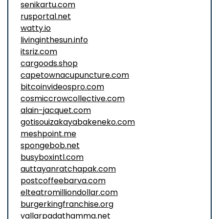
senikartu.com
rusportal.net
watty.io
livinginthesun.info
itsriz.com
cargoods.shop
capetownacupuncture.com
bitcoinvideospro.com
cosmiccrowcollective.com
alain-jacquet.com
gotisouizakayabakeneko.com
meshpoint.me
spongebob.net
busyboxintl.com
auttayanratchapak.com
postcoffeebarva.com
elteatromilliondollar.com
burgerkingfranchise.org
vallarpadathamma.net