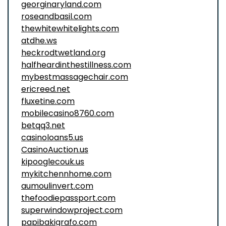
georginaryland.com
roseandbasil.com
thewhitewhitelights.com
atdhe.ws
heckrodtwetland.org
halfheardinthestillness.com
mybestmassagechair.com
ericreed.net
fluxetine.com
mobilecasino8760.com
betqq3.net
casinoloans5.us
CasinoAuction.us
kipooglecouk.us
mykitchennhome.com
aumoulinvert.com
thefoodiepassport.com
superwindowproject.com
papibakigrafo.com