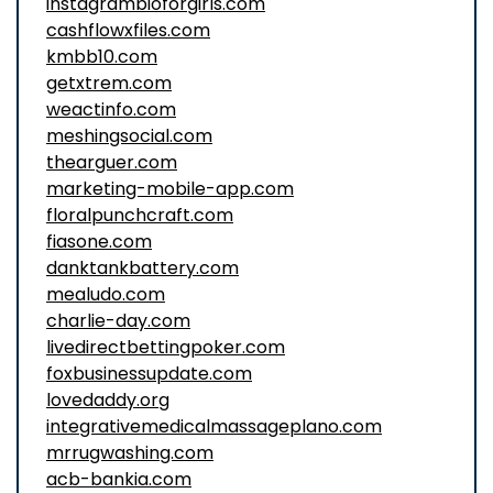
instagrambioforgirls.com
cashflowxfiles.com
kmbb10.com
getxtrem.com
weactinfo.com
meshingsocial.com
thearguer.com
marketing-mobile-app.com
floralpunchcraft.com
fiasone.com
danktankbattery.com
mealudo.com
charlie-day.com
livedirectbettingpoker.com
foxbusinessupdate.com
lovedaddy.org
integrativemedicalmassageplano.com
mrrugwashing.com
acb-bankia.com