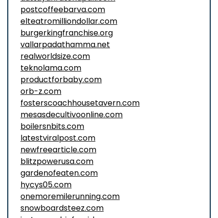
postcoffeebarva.com
elteatromilliondollar.com
burgerkingfranchise.org
vallarpadathamma.net
realworldsize.com
teknolama.com
productforbaby.com
orb-z.com
fosterscoachhousetavern.com
mesasdecultivoonline.com
boilersnbits.com
latestviralpost.com
newfreearticle.com
blitzpowerusa.com
gardenofeaten.com
hycys05.com
onemoremilerunning.com
snowboardsteez.com