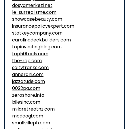
dosyamerkezi.net
le-surrealisme.com
showcasebeauty.com
insurancepolicyexpert.com
statkeycompany.com
carolinadeckbuilders.com
topinvestingblog.com
top50tools.com
the-rep.com
saltyfranks.com
annerani.com
jazzatude.com
0022pa.com
zeroshare.info
bilesinc.com
milaretreatnz.com
modaagi.com
smallvilleph.com