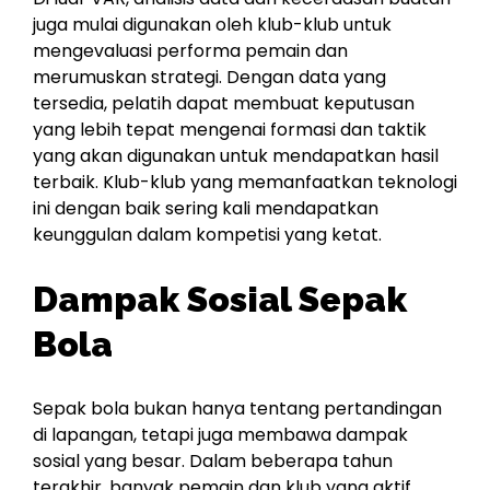
juga mulai digunakan oleh klub-klub untuk
mengevaluasi performa pemain dan
merumuskan strategi. Dengan data yang
tersedia, pelatih dapat membuat keputusan
yang lebih tepat mengenai formasi dan taktik
yang akan digunakan untuk mendapatkan hasil
terbaik. Klub-klub yang memanfaatkan teknologi
ini dengan baik sering kali mendapatkan
keunggulan dalam kompetisi yang ketat.
Dampak Sosial Sepak
Bola
Sepak bola bukan hanya tentang pertandingan
di lapangan, tetapi juga membawa dampak
sosial yang besar. Dalam beberapa tahun
terakhir, banyak pemain dan klub yang aktif