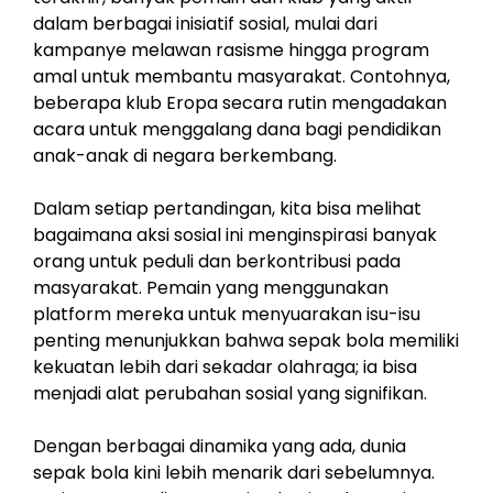
dalam berbagai inisiatif sosial, mulai dari
kampanye melawan rasisme hingga program
amal untuk membantu masyarakat. Contohnya,
beberapa klub Eropa secara rutin mengadakan
acara untuk menggalang dana bagi pendidikan
anak-anak di negara berkembang.
Dalam setiap pertandingan, kita bisa melihat
bagaimana aksi sosial ini menginspirasi banyak
orang untuk peduli dan berkontribusi pada
masyarakat. Pemain yang menggunakan
platform mereka untuk menyuarakan isu-isu
penting menunjukkan bahwa sepak bola memiliki
kekuatan lebih dari sekadar olahraga; ia bisa
menjadi alat perubahan sosial yang signifikan.
Dengan berbagai dinamika yang ada, dunia
sepak bola kini lebih menarik dari sebelumnya.