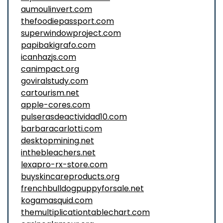
aumoulinvert.com
thefoodiepassport.com
superwindowproject.com
papibakigrafo.com
icanhazjs.com
canimpact.org
goviralstudy.com
cartourism.net
apple-cores.com
pulserasdeactividad10.com
barbaracarlotti.com
desktopmining.net
inthebleachers.net
lexapro-rx-store.com
buyskincareproducts.org
frenchbulldogpuppyforsale.net
kogamasquid.com
themultiplicationtablechart.com