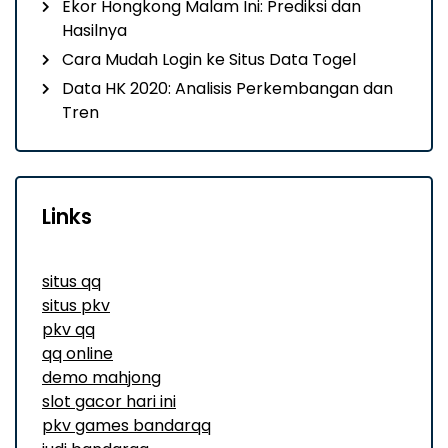
Ekor Hongkong Malam Ini: Prediksi dan
Hasilnya
Cara Mudah Login ke Situs Data Togel
Data HK 2020: Analisis Perkembangan dan
Tren
Links
situs qq
situs pkv
pkv qq
qq online
demo mahjong
slot gacor hari ini
pkv games bandarqq