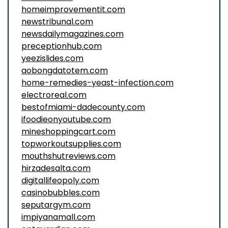
homeimprovementit.com
newstribunal.com
newsdailymagazines.com
preceptionhub.com
yeezislides.com
aobongdatotem.com
home-remedies-yeast-infection.com
electroreal.com
bestofmiami-dadecounty.com
ifoodieonyoutube.com
mineshoppingcart.com
topworkoutsupplies.com
mouthshutreviews.com
hirzadesalta.com
digitallifeopoly.com
casinobubbles.com
seputargym.com
impiyanamall.com