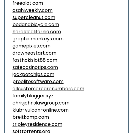
freealot.com
asahiweekly.com
supercleanut.com
bedandbicycle.com
heraldcalifornia.com
graphicmonkeys.com
gamepixies.com
drawneastart.com
fasthokislot88.com
safecasinotips.com
jackpotchips.com
proelitesoftware.com
allcustomercarenumbers.com
familyblogger.xyz
chrisjohnslawgroup.com
klub-vulcan-online.com
breitkamp.com
tripleyresidence.com
softtorrents.org