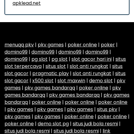
apklead.net
menuqq pkv
|
pkv games
|
poker online
|
poker
|
domino99
|
domino99
|
domino99
|
domino99
|
domino99
|
pg slot
|
pg slot
|
slot gacor hari ini
|
situs
slot terpercaya
|
situs slot
|
slot anti rungkat
|
situs
slot gacor
|
pragmatic play
|
slot anti rungkat
|
situs
slot gacor
|
x500 slot
|
slot maxwin
|
demo slot
|
pkv
games
|
pkv games bandarqq
|
poker online
|
pkv
games bandarqq
|
pkv games bandarqq
|
pkv games
bandarqq
|
poker online
|
poker online
|
poker online
|
pkv games
|
pkv games
|
pkv games
|
situs pkv
|
pkv games
|
pkv games
|
poker online
|
poker online
|
poker online
|
demo slot pg
|
situs judi bola resmi
|
situs judi bola resmi
|
situs judi bola resmi
|
link