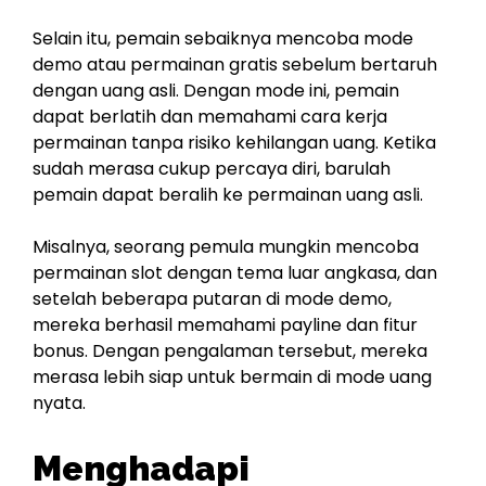
Selain itu, pemain sebaiknya mencoba mode
demo atau permainan gratis sebelum bertaruh
dengan uang asli. Dengan mode ini, pemain
dapat berlatih dan memahami cara kerja
permainan tanpa risiko kehilangan uang. Ketika
sudah merasa cukup percaya diri, barulah
pemain dapat beralih ke permainan uang asli.
Misalnya, seorang pemula mungkin mencoba
permainan slot dengan tema luar angkasa, dan
setelah beberapa putaran di mode demo,
mereka berhasil memahami payline dan fitur
bonus. Dengan pengalaman tersebut, mereka
merasa lebih siap untuk bermain di mode uang
nyata.
Menghadapi