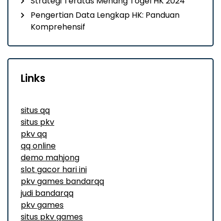
Strategi Teratas Menang Togel HK 2024
Pengertian Data Lengkap HK: Panduan
Komprehensif
Links
situs qq
situs pkv
pkv qq
qq online
demo mahjong
slot gacor hari ini
pkv games bandarqq
judi bandarqq
pkv games
situs pkv games