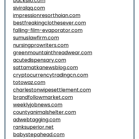
backsilo.com
siviralqq.com
impressionresorthoian.com
bestfreakingclothesever.com
falling-film-evaporator.com
sumuslawfirm.com
nursingprowriters.com
greenmountainthreadwear.com
acutedispensary.com
sattamatkanewsblog.com
cryptocurrencytradingcn.com
totowaz.com
charlestonwipesettlement.com
brandfollowmarket.com
weeklyjobnews.com
countyanimalshelter.com
adwebtagging.com
ranksuperior.net
babystepahead.com