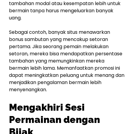
tambahan modal atau kesempatan lebih untuk
bermain tanpa harus mengeluarkan banyak
uang.
Sebagai contoh, banyak situs menawarkan
bonus sambutan yang mencakup setoran
pertama. Jika seorang pemain melakukan
setoran, mereka bisa mendapatkan persentase
tambahan yang memungkinkan mereka
bermain lebih lama. Memanfaatkan promosi ini
dapat meningkatkan peluang untuk menang dan
menjadikan pengalaman bermain lebih
menyenangkan.
Mengakhiri Sesi
Permainan dengan
Bijak