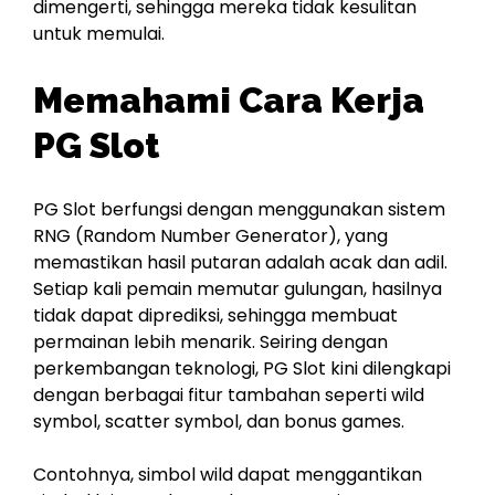
dimengerti, sehingga mereka tidak kesulitan
untuk memulai.
Memahami Cara Kerja
PG Slot
PG Slot berfungsi dengan menggunakan sistem
RNG (Random Number Generator), yang
memastikan hasil putaran adalah acak dan adil.
Setiap kali pemain memutar gulungan, hasilnya
tidak dapat diprediksi, sehingga membuat
permainan lebih menarik. Seiring dengan
perkembangan teknologi, PG Slot kini dilengkapi
dengan berbagai fitur tambahan seperti wild
symbol, scatter symbol, dan bonus games.
Contohnya, simbol wild dapat menggantikan