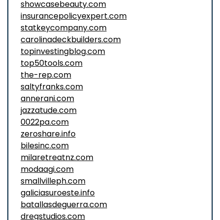
showcasebeauty.com
insurancepolicyexpert.com
statkeycompany.com
carolinadeckbuilders.com
topinvestingblog.com
top50tools.com
the-rep.com
saltyfranks.com
annerani.com
jazzatude.com
0022pa.com
zeroshare.info
bilesinc.com
milaretreatnz.com
modaagi.com
smallvilleph.com
galiciasuroeste.info
batallasdeguerra.com
dregstudios.com