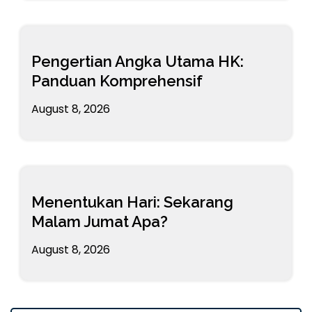
Pengertian Angka Utama HK:
Panduan Komprehensif
August 8, 2026
Menentukan Hari: Sekarang
Malam Jumat Apa?
August 8, 2026