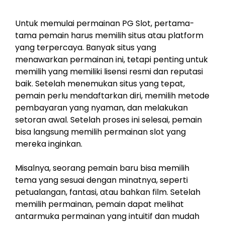
Untuk memulai permainan PG Slot, pertama-
tama pemain harus memilih situs atau platform
yang terpercaya. Banyak situs yang
menawarkan permainan ini, tetapi penting untuk
memilih yang memiliki lisensi resmi dan reputasi
baik. Setelah menemukan situs yang tepat,
pemain perlu mendaftarkan diri, memilih metode
pembayaran yang nyaman, dan melakukan
setoran awal. Setelah proses ini selesai, pemain
bisa langsung memilih permainan slot yang
mereka inginkan.
Misalnya, seorang pemain baru bisa memilih
tema yang sesuai dengan minatnya, seperti
petualangan, fantasi, atau bahkan film. Setelah
memilih permainan, pemain dapat melihat
antarmuka permainan yang intuitif dan mudah