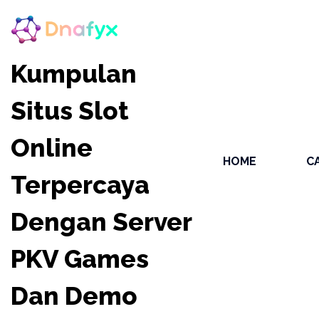
Skip
to
content
Kumpulan
Situs Slot
Online
HOME
C
Terpercaya
Dengan Server
PKV Games
Dan Demo