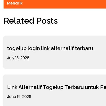
Menarik
navigation
Related Posts
togelup login link alternatif terbaru
July 13, 2026
Link Alternatif Togelup Terbaru untuk 
June 15, 2026