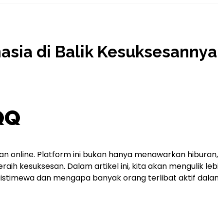
sia di Balik Kesuksesannya
QQ
an online. Platform ini bukan hanya menawarkan hiburan,
ih kesuksesan. Dalam artikel ini, kita akan mengulik leb
timewa dan mengapa banyak orang terlibat aktif dala