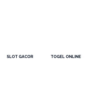
SLOT GACOR
TOGEL ONLINE