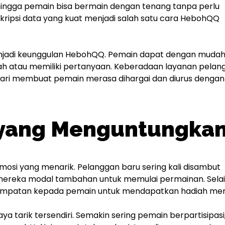
hingga pemain bisa bermain dengan tenang tanpa perlu
kripsi data yang kuat menjadi salah satu cara HebohQQ
menjadi keunggulan HebohQQ. Pemain dapat dengan muda
h atau memiliki pertanyaan. Keberadaan layanan pelan
ari membuat pemain merasa dihargai dan diurus dengan
 yang Menguntungka
si yang menarik. Pelanggan baru sering kali disambut
reka modal tambahan untuk memulai permainan. Selain
empatan kepada pemain untuk mendapatkan hadiah men
a tarik tersendiri. Semakin sering pemain berpartisipasi