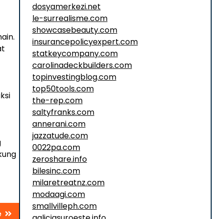
dosyamerkezi.net
le-surrealisme.com
showcasebeauty.com
ain.
insurancepolicyexpert.com
at
statkeycompany.com
carolinadeckbuilders.com
topinvestingblog.com
top50tools.com
ksi
the-rep.com
saltyfranks.com
annerani.com
jazzatude.com
g
0022pa.com
ukung
zeroshare.info
bilesinc.com
milaretreatnz.com
modaagi.com
smallvilleph.com
e
galiciasuroeste.info