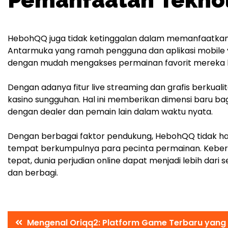
HebohQQ juga tidak ketinggalan dalam memanfaatkan 
Antarmuka yang ramah pengguna dan aplikasi mobile 
dengan mudah mengakses permainan favorit mereka k
Dengan adanya fitur live streaming dan grafis berkual
kasino sungguhan. Hal ini memberikan dimensi baru b
dengan dealer dan pemain lain dalam waktu nyata.
Dengan berbagai faktor pendukung, HebohQQ tidak han
tempat berkumpulnya para pecinta permainan. Keber
tepat, dunia perjudian online dapat menjadi lebih dari
dan berbagi.
Post
Mengenal Oriqq2: Platform Game Terbaru yang