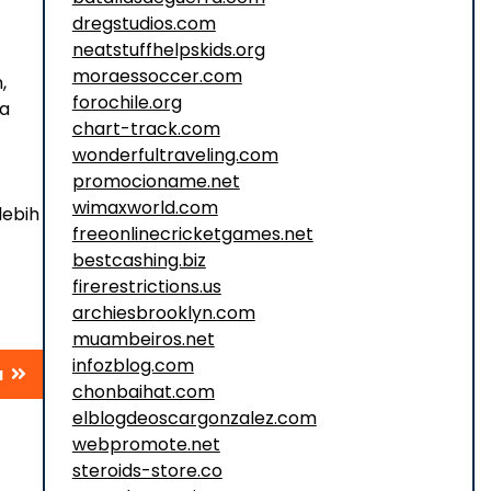
dregstudios.com
neatstuffhelpskids.org
moraessoccer.com
,
forochile.org
ya
chart-track.com
wonderfultraveling.com
promocioname.net
wimaxworld.com
lebih
freeonlinecricketgames.net
bestcashing.biz
firerestrictions.us
archiesbrooklyn.com
muambeiros.net
infozblog.com
u
chonbaihat.com
elblogdeoscargonzalez.com
webpromote.net
steroids-store.co