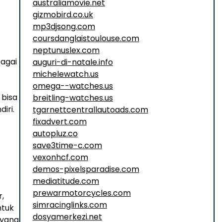
australiamovie.net
gizmobird.co.uk
mp3djsong.com
coursdanglaistoulouse.com
neptunuslex.com
bagai
auguri-di-natale.info
michelewatch.us
omega--watches.us
 bisa
breitling-watches.us
iri.
tgarnettcentrallautoads.com
fixadvert.com
autopluz.co
save3time-c.com
vexonhcf.com
demos-pixelsparadise.com
mediatitude.com
prewarmotorcycles.com
,
simracinglinks.com
ntuk
dosyamerkezi.net
 yang