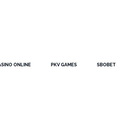
ASINO ONLINE
PKV GAMES
SBOBET