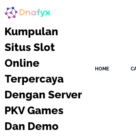
Skip
to
content
Kumpulan
Situs Slot
Online
HOME
C
Terpercaya
Dengan Server
PKV Games
Dan Demo