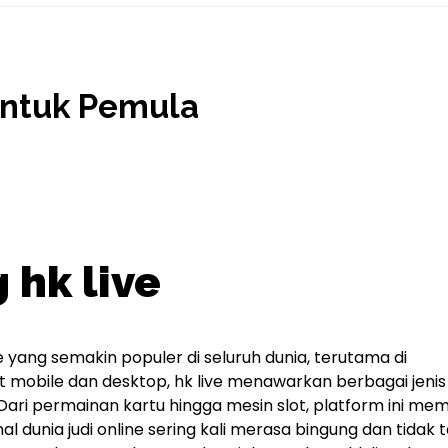
untuk Pemula
 hk live
e yang semakin populer di seluruh dunia, terutama di
 mobile dan desktop, hk live menawarkan berbagai jenis
ri permainan kartu hingga mesin slot, platform ini memil
dunia judi online sering kali merasa bingung dan tidak 