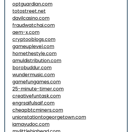
optguardian.com
totostreet.net
davilcasino.com
fraudwatchai.com
aem-x.com
cryptooblogs.com
gameuplevel.com
homethestyle.com
amuldistribution.com
borobuddur.com
wundermusic.com
gamefungames.com
25-minute-timer.com
creativefuntask.com
engrsaifulsaif.com
cheapbtcminers.com
unionstationtogeorgetown.com
iamayudoc.com
mylittlebighead.com