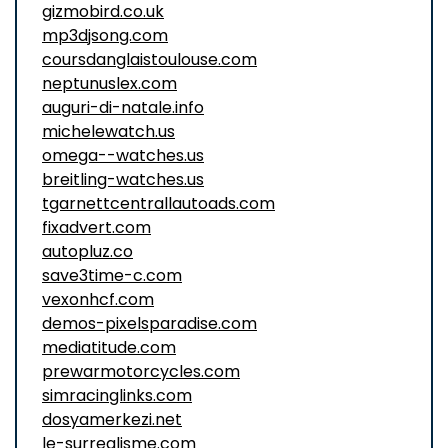
gizmobird.co.uk
mp3djsong.com
coursdanglaistoulouse.com
neptunuslex.com
auguri-di-natale.info
michelewatch.us
omega--watches.us
breitling-watches.us
tgarnettcentrallautoads.com
fixadvert.com
autopluz.co
save3time-c.com
vexonhcf.com
demos-pixelsparadise.com
mediatitude.com
prewarmotorcycles.com
simracinglinks.com
dosyamerkezi.net
le-surrealisme.com