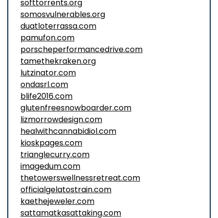
softtorrents.org
somosvulnerables.org
duatloterrassa.com
pamufon.com
porscheperformancedrive.com
tamethekraken.org
lutzinator.com
ondasrl.com
blife2016.com
glutenfreesnowboarder.com
lizmorrowdesign.com
healwithcannabidiol.com
kioskpages.com
trianglecurry.com
imagedum.com
thetowerswellnessretreat.com
officialgelatostrain.com
kaethejeweler.com
sattamatkasattaking.com