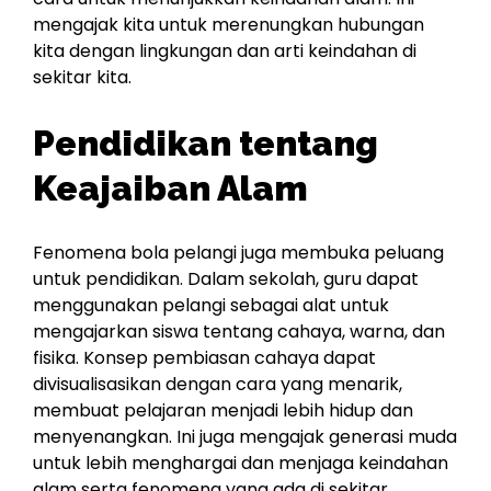
mengajak kita untuk merenungkan hubungan
kita dengan lingkungan dan arti keindahan di
sekitar kita.
Pendidikan tentang
Keajaiban Alam
Fenomena bola pelangi juga membuka peluang
untuk pendidikan. Dalam sekolah, guru dapat
menggunakan pelangi sebagai alat untuk
mengajarkan siswa tentang cahaya, warna, dan
fisika. Konsep pembiasan cahaya dapat
divisualisasikan dengan cara yang menarik,
membuat pelajaran menjadi lebih hidup dan
menyenangkan. Ini juga mengajak generasi muda
untuk lebih menghargai dan menjaga keindahan
alam serta fenomena yang ada di sekitar