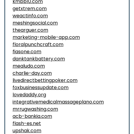
kmbb10.com
getxtrem.com
weactinfo.com
meshingsocial.com
thearguer.com
marketing-mobile-app.com
floralpunchcraft.com
fiasone.com
danktankbattery.com
mealudo.com
charlie-day.com
livedirectbettingpoker.com
foxbusinessupdate.com
lovedaddy.org
integrativemedicalmassageplano.com
mrrugwashing.com
acb-bankia.com
flash-es.net
upshak.com