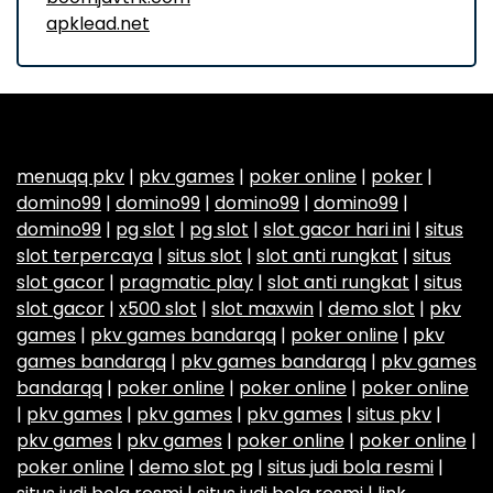
apklead.net
menuqq pkv
|
pkv games
|
poker online
|
poker
|
domino99
|
domino99
|
domino99
|
domino99
|
domino99
|
pg slot
|
pg slot
|
slot gacor hari ini
|
situs
slot terpercaya
|
situs slot
|
slot anti rungkat
|
situs
slot gacor
|
pragmatic play
|
slot anti rungkat
|
situs
slot gacor
|
x500 slot
|
slot maxwin
|
demo slot
|
pkv
games
|
pkv games bandarqq
|
poker online
|
pkv
games bandarqq
|
pkv games bandarqq
|
pkv games
bandarqq
|
poker online
|
poker online
|
poker online
|
pkv games
|
pkv games
|
pkv games
|
situs pkv
|
pkv games
|
pkv games
|
poker online
|
poker online
|
poker online
|
demo slot pg
|
situs judi bola resmi
|