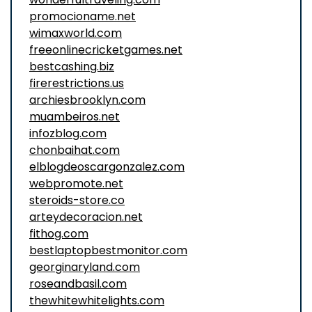
promocioname.net
wimaxworld.com
freeonlinecricketgames.net
bestcashing.biz
firerestrictions.us
archiesbrooklyn.com
muambeiros.net
infozblog.com
chonbaihat.com
elblogdeoscargonzalez.com
webpromote.net
steroids-store.co
arteydecoracion.net
fithog.com
bestlaptopbestmonitor.com
georginaryland.com
roseandbasil.com
thewhitewhitelights.com