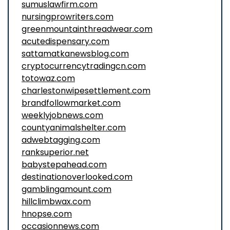
sumuslawfirm.com
nursingprowriters.com
greenmountainthreadwear.com
acutedispensary.com
sattamatkanewsblog.com
cryptocurrencytradingcn.com
totowaz.com
charlestonwipesettlement.com
brandfollowmarket.com
weeklyjobnews.com
countyanimalshelter.com
adwebtagging.com
ranksuperior.net
babystepahead.com
destinationoverlooked.com
gamblingamount.com
hillclimbwax.com
hnopse.com
occasionnews.com