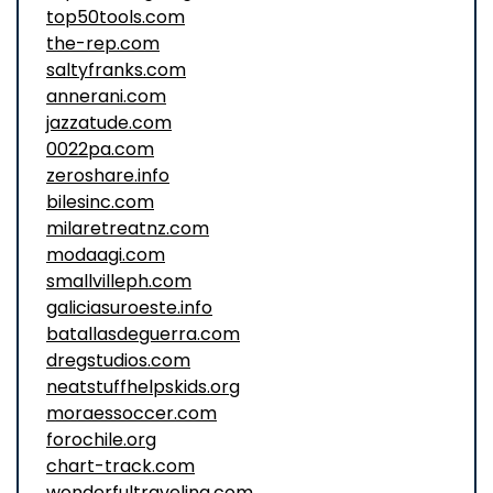
top50tools.com
the-rep.com
saltyfranks.com
annerani.com
jazzatude.com
0022pa.com
zeroshare.info
bilesinc.com
milaretreatnz.com
modaagi.com
smallvilleph.com
galiciasuroeste.info
batallasdeguerra.com
dregstudios.com
neatstuffhelpskids.org
moraessoccer.com
forochile.org
chart-track.com
wonderfultraveling.com