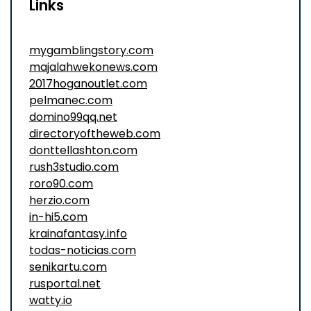
Links
mygamblingstory.com
majalahwekonews.com
2017hoganoutlet.com
pelmanec.com
domino99qq.net
directoryoftheweb.com
donttellashton.com
rush3studio.com
roro90.com
herzio.com
in-hi5.com
krainafantasy.info
todas-noticias.com
senikartu.com
rusportal.net
watty.io