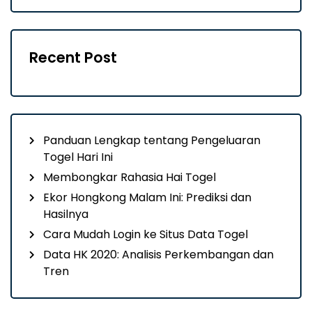
Recent Post
Panduan Lengkap tentang Pengeluaran
Togel Hari Ini
Membongkar Rahasia Hai Togel
Ekor Hongkong Malam Ini: Prediksi dan
Hasilnya
Cara Mudah Login ke Situs Data Togel
Data HK 2020: Analisis Perkembangan dan
Tren