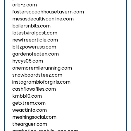
orb-z.com
fosterscoachhousetavern.com
mesasdecultivoonline.com
boilersnbits.com
latestviralpost.com
newfreearticle.com
blitzpowerusa.com
gardenofeaten.com
hycys05.com
onemoremilerunning.com
snowboardsteez.com
instagrambioforgirls.com
cashflowxfiles.com
kmbb10.com
getxtrem.com
weactinfo.com
meshingsocial.com
thearguer.com