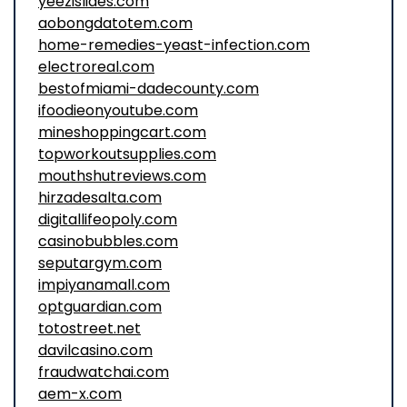
yeezislides.com
aobongdatotem.com
home-remedies-yeast-infection.com
electroreal.com
bestofmiami-dadecounty.com
ifoodieonyoutube.com
mineshoppingcart.com
topworkoutsupplies.com
mouthshutreviews.com
hirzadesalta.com
digitallifeopoly.com
casinobubbles.com
seputargym.com
impiyanamall.com
optguardian.com
totostreet.net
davilcasino.com
fraudwatchai.com
aem-x.com