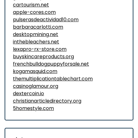
cartourism.net
apple-cores.com
pulserasdeactividad10.com
barbaracarlotti.com
desktopmining.net
inthebleachers.net
lexapro-rx-store.com
buyskincareproducts.org
frenchbulldogpuppyforsale.net
kogamasquid.com
themultiplicationtablechart.com
casinoglamour.org
dextercoin.io
christianarticledirectory.org
5homestyle.com