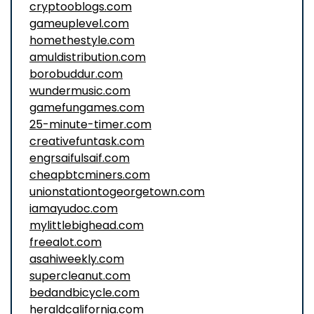
cryptooblogs.com
gameuplevel.com
homethestyle.com
amuldistribution.com
borobuddur.com
wundermusic.com
gamefungames.com
25-minute-timer.com
creativefuntask.com
engrsaifulsaif.com
cheapbtcminers.com
unionstationtogeorgetown.com
iamayudoc.com
mylittlebighead.com
freealot.com
asahiweekly.com
supercleanut.com
bedandbicycle.com
heraldcalifornia.com