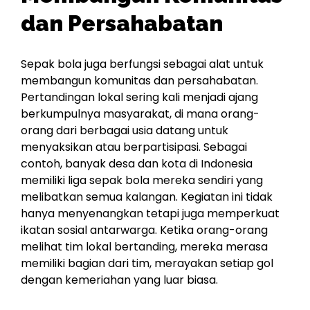
dan Persahabatan
Sepak bola juga berfungsi sebagai alat untuk
membangun komunitas dan persahabatan.
Pertandingan lokal sering kali menjadi ajang
berkumpulnya masyarakat, di mana orang-
orang dari berbagai usia datang untuk
menyaksikan atau berpartisipasi. Sebagai
contoh, banyak desa dan kota di Indonesia
memiliki liga sepak bola mereka sendiri yang
melibatkan semua kalangan. Kegiatan ini tidak
hanya menyenangkan tetapi juga memperkuat
ikatan sosial antarwarga. Ketika orang-orang
melihat tim lokal bertanding, mereka merasa
memiliki bagian dari tim, merayakan setiap gol
dengan kemeriahan yang luar biasa.