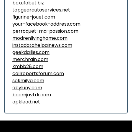
boxufabet.biz
topgearautoservices.net
figurine-jouet.com
your-facebook-address.com
perroquet-ma-passion.com
modrenlivinghome.com
instadatahelpainews.com
geekdailies.com
merchrain.com
kmbb28.com
callreportsforum.com
sokmilya.com
abyluny.com
boomjavtrk.com
apklead.net