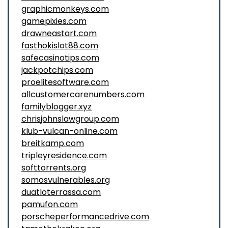
graphicmonkeys.com
gamepixies.com
drawneastart.com
fasthokislot88.com
safecasinotips.com
jackpotchips.com
proelitesoftware.com
allcustomercarenumbers.com
familyblogger.xyz
chrisjohnslawgroup.com
klub-vulcan-online.com
breitkamp.com
tripleyresidence.com
softtorrents.org
somosvulnerables.org
duatloterrassa.com
pamufon.com
porscheperformancedrive.com