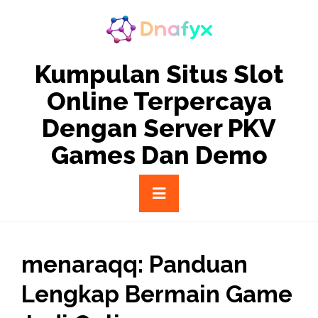
Skip
to
content
Kumpulan Situs Slot
Online Terpercaya
Dengan Server PKV
Games Dan Demo
Primary
Menu
menaraqq: Panduan
Lengkap Bermain Game