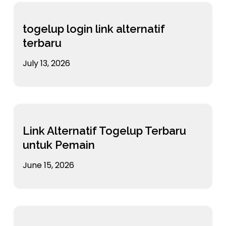
togelup login link alternatif
terbaru
July 13, 2026
Link Alternatif Togelup Terbaru
untuk Pemain
June 15, 2026