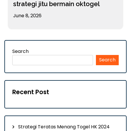
strategi jitu bermain oktogel
June 8, 2026
Search
Search
Recent Post
Strategi Teratas Menang Togel HK 2024