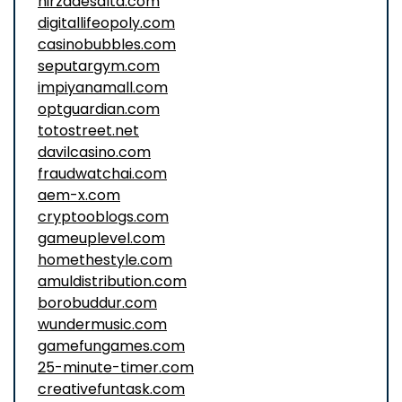
hirzadesalta.com
digitallifeopoly.com
casinobubbles.com
seputargym.com
impiyanamall.com
optguardian.com
totostreet.net
davilcasino.com
fraudwatchai.com
aem-x.com
cryptooblogs.com
gameuplevel.com
homethestyle.com
amuldistribution.com
borobuddur.com
wundermusic.com
gamefungames.com
25-minute-timer.com
creativefuntask.com