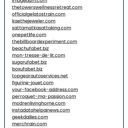
imagedum.com
thetowerswellnessretreat.com
officialgelatostrain.com
kaethejeweler.com
sattamatkasattaking.com
onepetlife.com
thebillboardexperiment.com
beachufabet.biz
mon-tresse-de-lit.com
sugarufabet.biz
boxufabet.biz
topgearautoservices.net
figurine-jouet.com
your-facebook-address.com
perroquet-ma-passion.com
modrenlivinghome.com
instadatahelpainews.com
geekdailies.com
merchrain.com