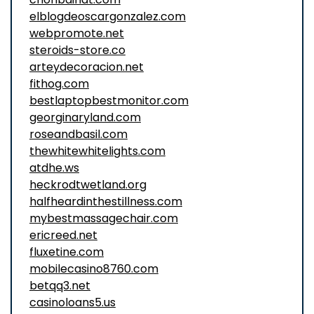
elblogdeoscargonzalez.com
webpromote.net
steroids-store.co
arteydecoracion.net
fithog.com
bestlaptopbestmonitor.com
georginaryland.com
roseandbasil.com
thewhitewhitelights.com
atdhe.ws
heckrodtwetland.org
halfheardinthestillness.com
mybestmassagechair.com
ericreed.net
fluxetine.com
mobilecasino8760.com
betqq3.net
casinoloans5.us