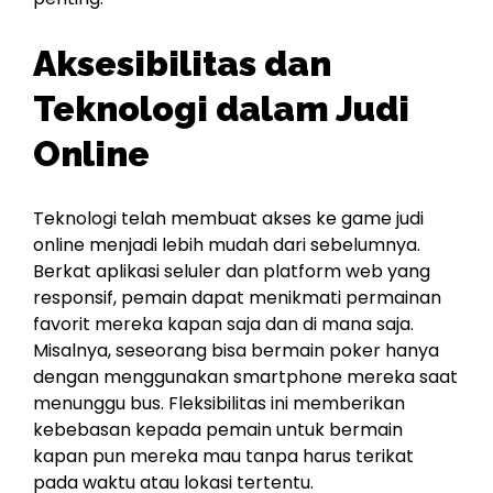
Aksesibilitas dan
Teknologi dalam Judi
Online
Teknologi telah membuat akses ke game judi
online menjadi lebih mudah dari sebelumnya.
Berkat aplikasi seluler dan platform web yang
responsif, pemain dapat menikmati permainan
favorit mereka kapan saja dan di mana saja.
Misalnya, seseorang bisa bermain poker hanya
dengan menggunakan smartphone mereka saat
menunggu bus. Fleksibilitas ini memberikan
kebebasan kepada pemain untuk bermain
kapan pun mereka mau tanpa harus terikat
pada waktu atau lokasi tertentu.