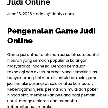
Judi Online
June 18, 2025
-
admin@dnafyx.com
Pengenalan Game Judi
Online
Game judi online telah menjadi salah satu bentuk
hiburan yang semakin populer di kalangan
masyarakat Indonesia. Dengan kemajuan
teknologi dan akses internet yang semakin luas,
banyak orang kini memilih untuk bermain game
judi melalui perangkat seluler atau komputer.
Keberagaman jenis permainan, mulai dari poker
hingga slot, memberikan peluang bagi pemain
untuk mengeksplorasi dan mencoba
keberuntungan mereka.