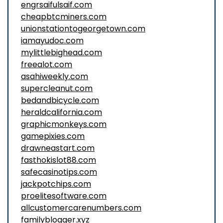
engrsaifulsaif.com
cheapbtcminers.com
unionstationtogeorgetown.com
iamayudoc.com
mylittlebighead.com
freealot.com
asahiweekly.com
supercleanut.com
bedandbicycle.com
heraldcalifornia.com
graphicmonkeys.com
gamepixies.com
drawneastart.com
fasthokislot88.com
safecasinotips.com
jackpotchips.com
proelitesoftware.com
allcustomercarenumbers.com
familyblogger.xyz