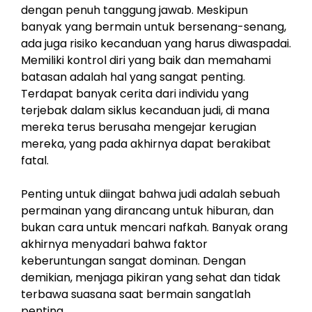
dengan penuh tanggung jawab. Meskipun
banyak yang bermain untuk bersenang-senang,
ada juga risiko kecanduan yang harus diwaspadai.
Memiliki kontrol diri yang baik dan memahami
batasan adalah hal yang sangat penting.
Terdapat banyak cerita dari individu yang
terjebak dalam siklus kecanduan judi, di mana
mereka terus berusaha mengejar kerugian
mereka, yang pada akhirnya dapat berakibat
fatal.
Penting untuk diingat bahwa judi adalah sebuah
permainan yang dirancang untuk hiburan, dan
bukan cara untuk mencari nafkah. Banyak orang
akhirnya menyadari bahwa faktor
keberuntungan sangat dominan. Dengan
demikian, menjaga pikiran yang sehat dan tidak
terbawa suasana saat bermain sangatlah
penting.