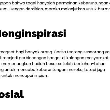
nggapan bahwa togel hanyalah permainan keberuntungan
ukum. Dengan demikian, mereka melanjutkan untuk berma
enginspirasi
 magnet bagi banyak orang. Cerita tentang seseorang y
li menjadi perbincangan hangat di kalangan masyarakat.
ng memenangkan hadiah besar setelah bertahun-tahun
orang untuk mencoba keberuntungan mereka, tetapi juga
 untuk mencapai impian.
osial