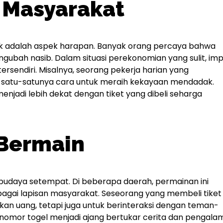
 Masyarakat
k adalah aspek harapan. Banyak orang percaya bahwa
bah nasib. Dalam situasi perekonomian yang sulit, imp
rsendiri. Misalnya, seorang pekerja harian yang
i satu-satunya cara untuk meraih kekayaan mendadak.
jadi lebih dekat dengan tiket yang dibeli seharga
 Bermain
n budaya setempat. Di beberapa daerah, permainan ini
rbagai lapisan masyarakat. Seseorang yang membeli tiket
an uang, tetapi juga untuk berinteraksi dengan teman-
nomor togel menjadi ajang bertukar cerita dan pengala