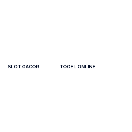
SLOT GACOR
TOGEL ONLINE