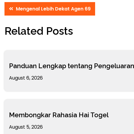
Post
Mengenal Lebih Dekat Agen 69
navigation
Related Posts
Panduan Lengkap tentang Pengeluaran T
August 6, 2026
Membongkar Rahasia Hai Togel
August 5, 2026