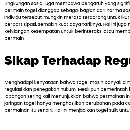
Lingkungan sosial juga membawa pengaruh yang signif
bermain togel dianggap sebagai bagian dari norma sosi
individu tersebut mungkin merasa terdorong untuk ikut
berpartisipasi, semakin kuat daya tariknya. Hal ini
kehilangan kesempatan untuk berinteraksi atau memba
bermain.
Sikap Terhadap Reg
Menghadapi kenyataan bahwa togel masih banyak dima
regulasi dan penegakan hukum. Meskipun pemerintah b
lapangan sering kali menunjukkan bahwa permainan in
jaringan togel hanya menghasilkan perubahan pada c
permainan itu sendiri. Hal ini menjadikan togel sulit u