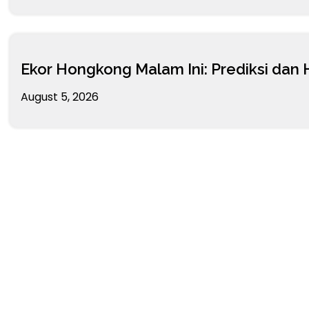
Ekor Hongkong Malam Ini: Prediksi dan 
August 5, 2026