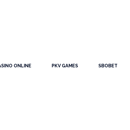
ASINO ONLINE
PKV GAMES
SBOBET