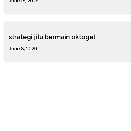
June 15, 2026
strategi jitu bermain oktogel
June 8, 2026