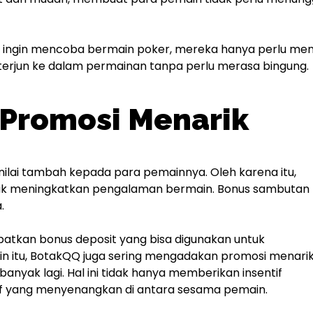
n ingin mencoba bermain poker, mereka hanya perlu men
terjun ke dalam permainan tanpa perlu merasa bingung.
Promosi Menarik
ai tambah kepada para pemainnya. Oleh karena itu,
tuk meningkatkan pengalaman bermain. Bonus sambutan
.
patkan bonus deposit yang bisa digunakan untuk
n itu, BotakQQ juga sering mengadakan promosi menari
nyak lagi. Hal ini tidak hanya memberikan insentif
if yang menyenangkan di antara sesama pemain.