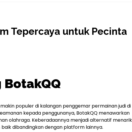
m Tepercaya untuk Pecinta
g BotakQQ
semakin populer di kalangan penggemar permainan judi di
n keamanan kepada penggunanya, BotakQQ menawarkan
uhan olahraga. Keberadaannya menjadi alternatif menarik
 baik dibandingkan dengan platform lainnya.