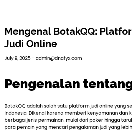
Mengenal BotakQQ: Platfor
Judi Online
July 9, 2025
-
admin@dnafyx.com
Pengenalan tentan
BotakQQ adalah salah satu platform judi online yang 
Indonesia. Dikenal karena memberi kenyamanan da
berbagai jenis permainan, mulai dari poker hingga tar
para pemain yang mencari pengalaman judi yang lebih