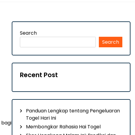
Search
Search
Recent Post
Panduan Lengkap tentang Pengeluaran
Togel Hari Ini
 bagi
Membongkar Rahasia Hai Togel