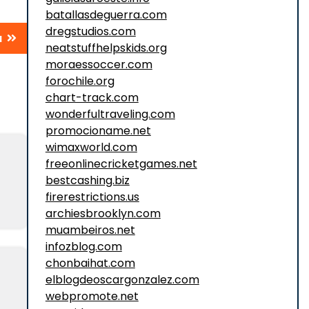
batallasdeguerra.com
dregstudios.com
a
neatstuffhelpskids.org
moraessoccer.com
forochile.org
chart-track.com
wonderfultraveling.com
promocioname.net
wimaxworld.com
freeonlinecricketgames.net
bestcashing.biz
firerestrictions.us
archiesbrooklyn.com
muambeiros.net
infozblog.com
chonbaihat.com
elblogdeoscargonzalez.com
webpromote.net