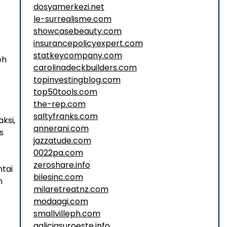
dosyamerkezi.net
le-surrealisme.com
showcasebeauty.com
insurancepolicyexpert.com
statkeycompany.com
eh
carolinadeckbuilders.com
topinvestingblog.com
top50tools.com
the-rep.com
saltyfranks.com
ksi,
annerani.com
s
jazzatude.com
0022pa.com
zeroshare.info
ntai
bilesinc.com
n
milaretreatnz.com
modaagi.com
smallvilleph.com
galiciasuroeste.info