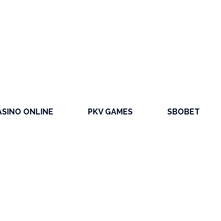
ASINO ONLINE
PKV GAMES
SBOBET