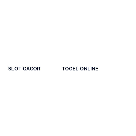
SLOT GACOR
TOGEL ONLINE