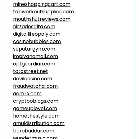
mineshoppingcart.com
topworkoutsupplies.com
mouthshutreviews.com
hirzadesalta.com
digitallifeopoly.com
casinobubbles.com
seputargym.com
impiyanamall.com
optguardian.com
totostreet.net
davilcasino.com
fraudwatchai.com
aem-x.com
cryptooblogs.com
gameuplevel.com
homethestyle.com
amuldistribution.com
borobuddur.com
wundermusic.com