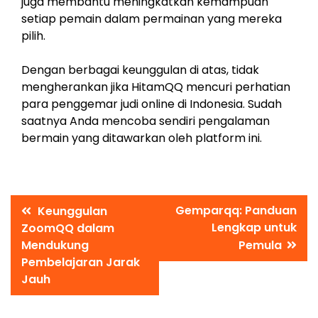
juga membantu meningkatkan kemampuan
setiap pemain dalam permainan yang mereka
pilih.
Dengan berbagai keunggulan di atas, tidak
mengherankan jika HitamQQ mencuri perhatian
para penggemar judi online di Indonesia. Sudah
saatnya Anda mencoba sendiri pengalaman
bermain yang ditawarkan oleh platform ini.
Post
Gemparqq: Panduan
Keunggulan
Lengkap untuk
ZoomQQ dalam
navigation
Mendukung
Pemula
Pembelajaran Jarak
Jauh