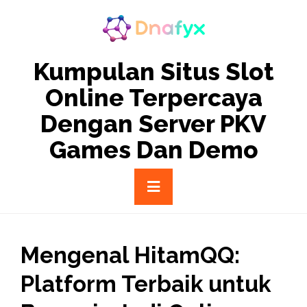
Skip
to
content
Kumpulan Situs Slot
Online Terpercaya
Dengan Server PKV
Games Dan Demo
Primary
Menu
Mengenal HitamQQ:
Platform Terbaik untuk