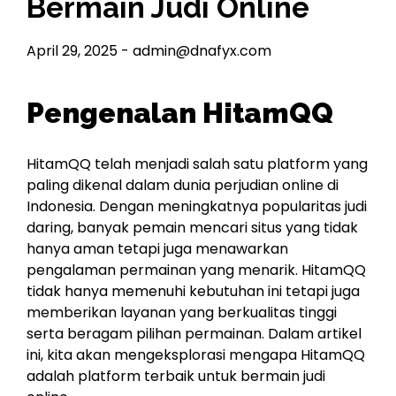
Bermain Judi Online
April 29, 2025
-
admin@dnafyx.com
Pengenalan HitamQQ
HitamQQ telah menjadi salah satu platform yang
paling dikenal dalam dunia perjudian online di
Indonesia. Dengan meningkatnya popularitas judi
daring, banyak pemain mencari situs yang tidak
hanya aman tetapi juga menawarkan
pengalaman permainan yang menarik. HitamQQ
tidak hanya memenuhi kebutuhan ini tetapi juga
memberikan layanan yang berkualitas tinggi
serta beragam pilihan permainan. Dalam artikel
ini, kita akan mengeksplorasi mengapa HitamQQ
adalah platform terbaik untuk bermain judi