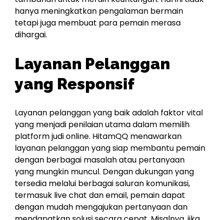
hanya meningkatkan pengalaman bermain
tetapi juga membuat para pemain merasa
dihargai.
Layanan Pelanggan
yang Responsif
Layanan pelanggan yang baik adalah faktor vital
yang menjadi penilaian utama dalam memilih
platform judi online. HitamQQ menawarkan
layanan pelanggan yang siap membantu pemain
dengan berbagai masalah atau pertanyaan
yang mungkin muncul. Dengan dukungan yang
tersedia melalui berbagai saluran komunikasi,
termasuk live chat dan email, pemain dapat
dengan mudah mengajukan pertanyaan dan
mendapatkan solusi secara cepat. Misalnya, jika