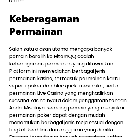
online.
Keberagaman
Permainan
Salah satu alasan utama mengapa banyak
pemain beralih ke HitamQQ adalah
keberagaman permainan yang ditawarkan.
Platform ini menyediakan berbagai jenis
permainan kasino, termasuk permainan kartu
seperti poker dan blackjack, mesin slot, serta
permainan Live Casino yang menghadirkan
suasana kasino nyata dalam genggaman tangan
Anda. Misalnya, seorang pemain yang menyukai
permainan poker dapat dengan mudah
menemukan berbagai jenis meja sesuai dengan
tingkat keahlian dan anggaran yang dimiliki.