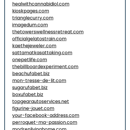
healwithcannabidiol.com
kioskpages.com
trianglecurry.com
imagedum.com
thetowerswellnessretreat.com
officialgelatostrain.com
kaethejeweler.com
sattamatkasattaking.com
onepetlife.com
thebillboardexperiment.com
beachufabet.biz
mon-tresse-de-lit.com
sugarufabet.biz
boxufabet.biz
topgearautoservices.net
figurine-jouet.com
your-facebook-address.com
perroquet-ma-passion.com
modrenlivinghome.com