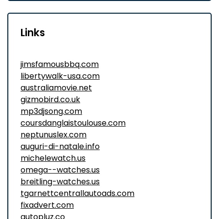
Links
jimsfamousbbq.com
libertywalk-usa.com
australiamovie.net
gizmobird.co.uk
mp3djsong.com
coursdanglaistoulouse.com
neptunuslex.com
auguri-di-natale.info
michelewatch.us
omega--watches.us
breitling-watches.us
tgarnettcentrallautoads.com
fixadvert.com
autopluz.co