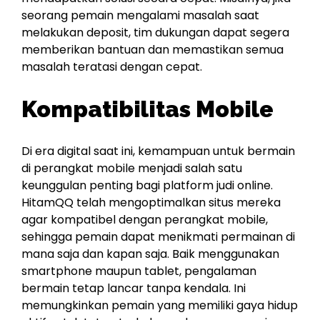
seorang pemain mengalami masalah saat
melakukan deposit, tim dukungan dapat segera
memberikan bantuan dan memastikan semua
masalah teratasi dengan cepat.
Kompatibilitas Mobile
Di era digital saat ini, kemampuan untuk bermain
di perangkat mobile menjadi salah satu
keunggulan penting bagi platform judi online.
HitamQQ telah mengoptimalkan situs mereka
agar kompatibel dengan perangkat mobile,
sehingga pemain dapat menikmati permainan di
mana saja dan kapan saja. Baik menggunakan
smartphone maupun tablet, pengalaman
bermain tetap lancar tanpa kendala. Ini
memungkinkan pemain yang memiliki gaya hidup