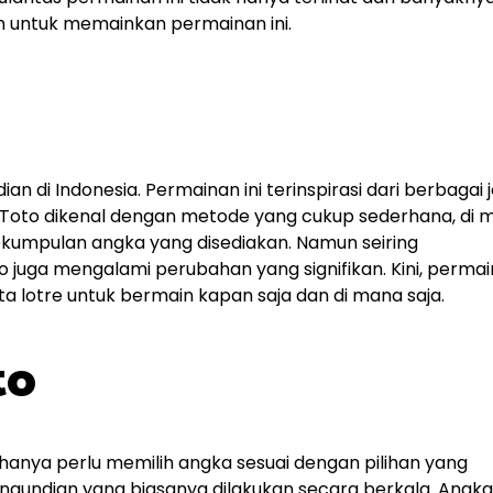
an untuk memainkan permainan ini.
n di Indonesia. Permainan ini terinspirasi dari berbagai j
G Toto dikenal dengan metode yang cukup sederhana, di 
kumpulan angka yang disediakan. Namun seiring
 juga mengalami perubahan yang signifikan. Kini, perma
ta lotre untuk bermain kapan saja dan di mana saja.
to
hanya perlu memilih angka sesuai dengan pilihan yang
engundian yang biasanya dilakukan secara berkala. Angka