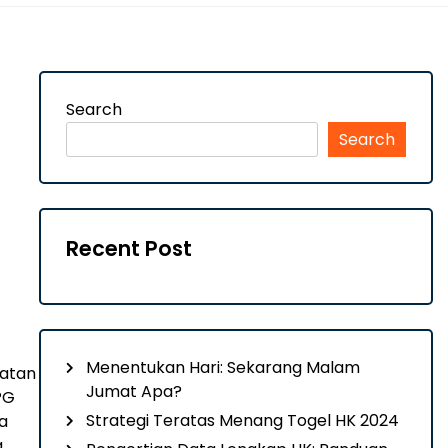
Search
Search
Recent Post
Menentukan Hari: Sekarang Malam
patan
Jumat Apa?
PG
Strategi Teratas Menang Togel HK 2024
a
a