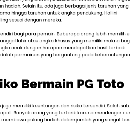
adiah. Selain itu, ada juga berbagai jenis taruhan yang 
tama hingga taruhan untuk angka pendukung. Hal ini
ling sesuai dengan mereka.
ndiri bagi para pemain. Beberapa orang lebih memilih u
nggal lahir atau angka khusus yang memiliki makna bag
ngka acak dengan harapan mendapatkan hasil terbaik.
adalah permainan yang bergantung pada keberuntungan
iko Bermain PG Toto
juga memiliki keuntungan dan risiko tersendiri. Salah sat
dapat. Banyak orang yang tertarik karena mendengar cer
l membawa pulang hadiah dalam jumlah yang sangat be