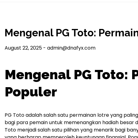
Mengenal PG Toto: Permain
August 22, 2025
-
admin@dnafyx.com
Mengenal PG Toto: 
Populer
PG Toto adalah salah satu permainan lotre yang palin
bagi para pemain untuk memenangkan hadiah besar 
Toto menjadi salah satu pilihan yang menarik bagi ban
yang berharap memperoleh keuntungan finansial. Popul