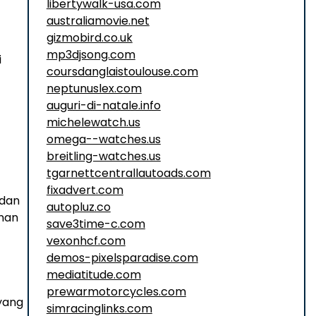
libertywalk-usa.com
australiamovie.net
gizmobird.co.uk
mp3djsong.com
i
coursdanglaistoulouse.com
neptunuslex.com
auguri-di-natale.info
michelewatch.us
omega--watches.us
breitling-watches.us
tgarnettcentrallautoads.com
fixadvert.com
 dan
autopluz.co
inan
save3time-c.com
vexonhcf.com
demos-pixelsparadise.com
mediatitude.com
prewarmotorcycles.com
yang
simracinglinks.com