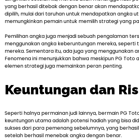
yang berhasil ditebak dengan benar akan mendapatkan h
dipilih, mulai dari taruhan untuk mendapatkan angka u
memungkinkan pemain untuk memilih strategi yang pa
Pemilihan angka juga menjadi sebuah pengalaman terse
menggunakan angka keberuntungan mereka, seperti ta
mereka. Sementara itu, ada juga yang menggunakan a
Fenomena ini menunjukkan bahwa meskipun PG Toto 
elemen strategi juga memainkan peran penting.
Keuntungan dan Ris
Seperti halnya permainan judi lainnya, bermain PG Toto 
keuntungan utama adalah potensi hadiah yang bisa di
sukses dari para pemenang sebelumnya, yang berhasi
setelah berhasil menebak angka dengan benar.