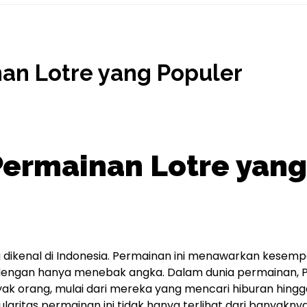
an Lotre yang Populer
Permainan Lotre yang
g dikenal di Indonesia. Permainan ini menawarkan kesem
dengan hanya menebak angka. Dalam dunia permainan, 
yak orang, mulai dari mereka yang mencari hiburan hingg
aritas permainan ini tidak hanya terlihat dari banyakny