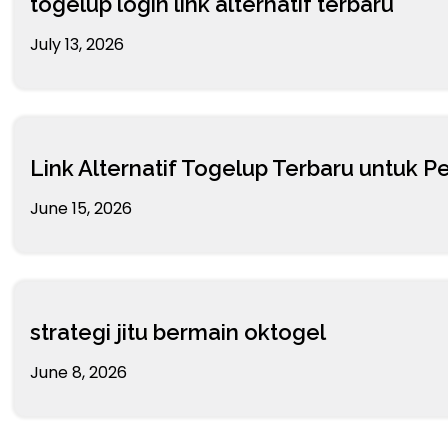
togelup login link alternatif terbaru
July 13, 2026
Link Alternatif Togelup Terbaru untuk 
June 15, 2026
strategi jitu bermain oktogel
June 8, 2026