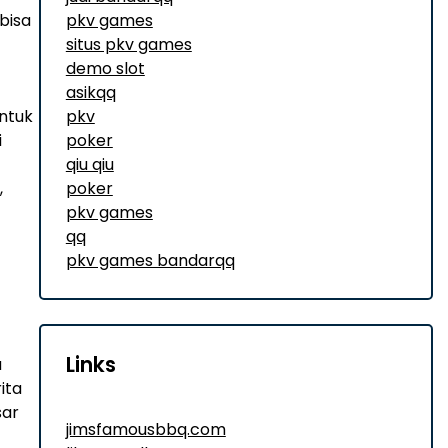
pkv games
bisa
situs pkv games
demo slot
asikqq
pkv
ntuk
poker
i
qiu qiu
poker
,
pkv games
qq
pkv games bandarqq
Links
u
ita
sar
jimsfamousbbq.com