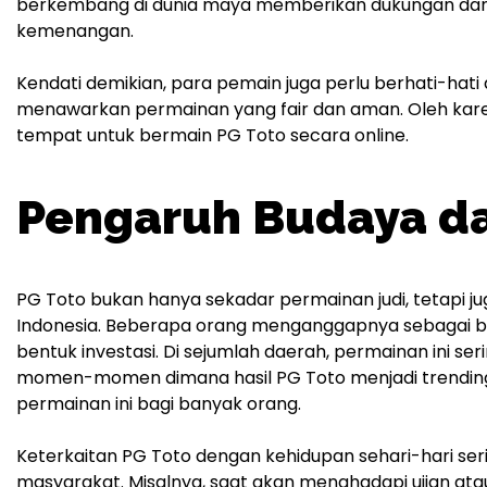
berkembang di dunia maya memberikan dukungan dan
kemenangan.
Kendati demikian, para pemain juga perlu berhati-hati
menawarkan permainan yang fair dan aman. Oleh karen
tempat untuk bermain PG Toto secara online.
Pengaruh Budaya d
PG Toto bukan hanya sekadar permainan judi, tetapi ju
Indonesia. Beberapa orang menganggapnya sebagai bag
bentuk investasi. Di sejumlah daerah, permainan ini 
momen-momen dimana hasil PG Toto menjadi trending 
permainan ini bagi banyak orang.
Keterkaitan PG Toto dengan kehidupan sehari-hari seri
masyarakat. Misalnya, saat akan menghadapi ujian at