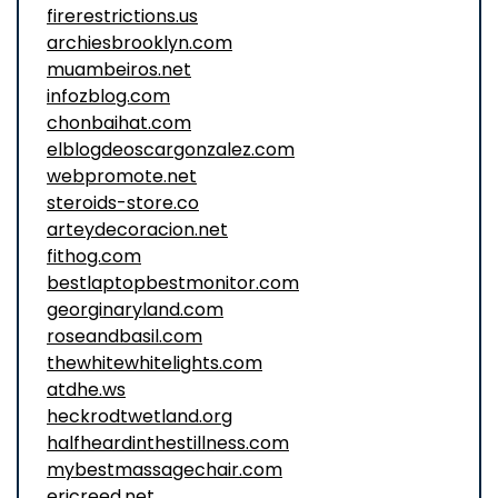
firerestrictions.us
archiesbrooklyn.com
muambeiros.net
infozblog.com
chonbaihat.com
elblogdeoscargonzalez.com
webpromote.net
steroids-store.co
arteydecoracion.net
fithog.com
bestlaptopbestmonitor.com
georginaryland.com
roseandbasil.com
thewhitewhitelights.com
atdhe.ws
heckrodtwetland.org
halfheardinthestillness.com
mybestmassagechair.com
ericreed.net