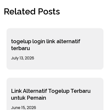
Related Posts
togelup login link alternatif
terbaru
July 13, 2026
Link Alternatif Togelup Terbaru
untuk Pemain
June 15, 2026