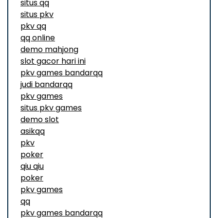
situs qq
situs pkv
pkv qq
qq online
demo mahjong
slot gacor hari ini
pkv games bandarqq
judi bandarqq
pkv games
situs pkv games
demo slot
asikqq
pkv
poker
qiu qiu
poker
pkv games
qq
pkv games bandarqq