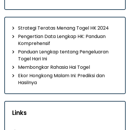
Strategi Teratas Menang Togel HK 2024
Pengertian Data Lengkap HK: Panduan
Komprehensif
Panduan Lengkap tentang Pengeluaran
Togel Hari Ini
Membongkar Rahasia Hai Togel
Ekor Hongkong Malam Ini: Prediksi dan
Hasilnya
Links