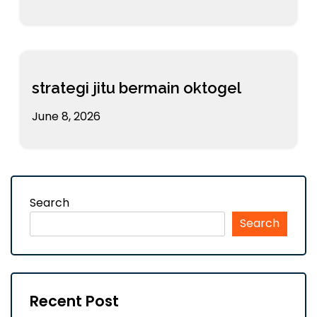
strategi jitu bermain oktogel
June 8, 2026
Search
Search
Recent Post