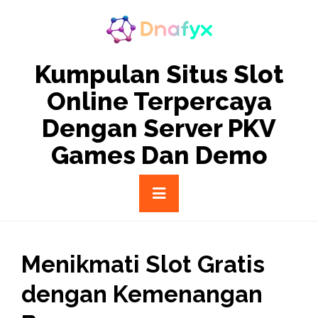
Skip
to
content
Kumpulan Situs Slot
Online Terpercaya
Dengan Server PKV
Games Dan Demo
Primary
Menu
Menikmati Slot Gratis
dengan Kemenangan