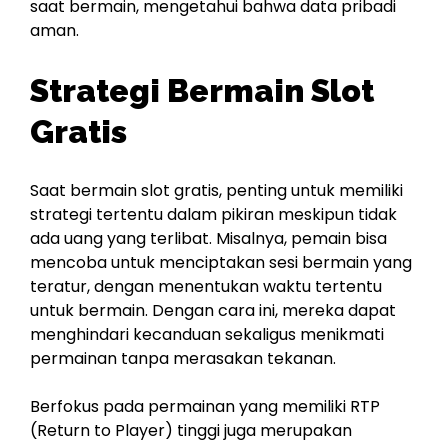
saat bermain, mengetahui bahwa data pribadi
aman.
Strategi Bermain Slot
Gratis
Saat bermain slot gratis, penting untuk memiliki
strategi tertentu dalam pikiran meskipun tidak
ada uang yang terlibat. Misalnya, pemain bisa
mencoba untuk menciptakan sesi bermain yang
teratur, dengan menentukan waktu tertentu
untuk bermain. Dengan cara ini, mereka dapat
menghindari kecanduan sekaligus menikmati
permainan tanpa merasakan tekanan.
Berfokus pada permainan yang memiliki RTP
(Return to Player) tinggi juga merupakan