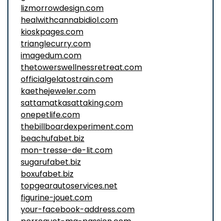
lizmorrowdesign.com
healwithcannabidiol.com
kioskpages.com
trianglecurry.com
imagedum.com
thetowerswellnessretreat.com
officialgelatostrain.com
kaethejeweler.com
sattamatkasattaking.com
onepetlife.com
thebillboardexperiment.com
beachufabet.biz
mon-tresse-de-lit.com
sugarufabet.biz
boxufabet.biz
topgearautoservices.net
figurine-jouet.com
your-facebook-address.com