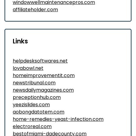
windowwellmaintenancepros.com
affiliateholder.com
Links
helpdesksoftwares.net
lovabowl.net
homeimprovementit.com
newstribunal.com
newsdailymagazines.com
preceptionhub.com
yeezislides.com
aobongdatotem.com
home-remedies-yeast-infection.com
electroreal.com
bestofmiami-dadecounty.com