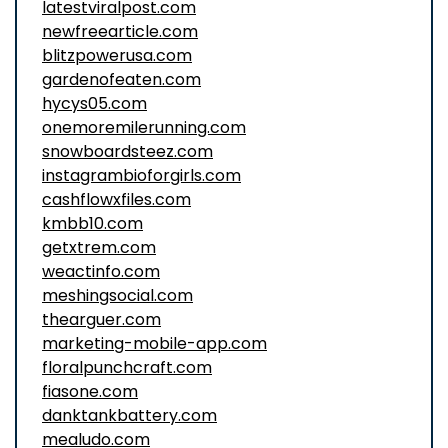
latestviralpost.com
newfreearticle.com
blitzpowerusa.com
gardenofeaten.com
hycys05.com
onemoremilerunning.com
snowboardsteez.com
instagrambioforgirls.com
cashflowxfiles.com
kmbb10.com
getxtrem.com
weactinfo.com
meshingsocial.com
thearguer.com
marketing-mobile-app.com
floralpunchcraft.com
fiasone.com
danktankbattery.com
mealudo.com