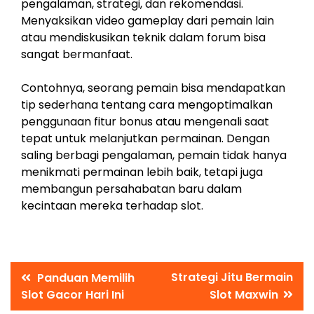
pengalaman, strategi, dan rekomendasi.
Menyaksikan video gameplay dari pemain lain
atau mendiskusikan teknik dalam forum bisa
sangat bermanfaat.
Contohnya, seorang pemain bisa mendapatkan
tip sederhana tentang cara mengoptimalkan
penggunaan fitur bonus atau mengenali saat
tepat untuk melanjutkan permainan. Dengan
saling berbagi pengalaman, pemain tidak hanya
menikmati permainan lebih baik, tetapi juga
membangun persahabatan baru dalam
kecintaan mereka terhadap slot.
Post
Strategi Jitu Bermain
Panduan Memilih
Slot Gacor Hari Ini
Slot Maxwin
navigation