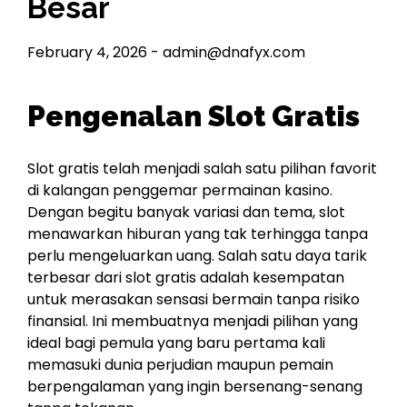
Besar
February 4, 2026
-
admin@dnafyx.com
Pengenalan Slot Gratis
Slot gratis telah menjadi salah satu pilihan favorit
di kalangan penggemar permainan kasino.
Dengan begitu banyak variasi dan tema, slot
menawarkan hiburan yang tak terhingga tanpa
perlu mengeluarkan uang. Salah satu daya tarik
terbesar dari slot gratis adalah kesempatan
untuk merasakan sensasi bermain tanpa risiko
finansial. Ini membuatnya menjadi pilihan yang
ideal bagi pemula yang baru pertama kali
memasuki dunia perjudian maupun pemain
berpengalaman yang ingin bersenang-senang