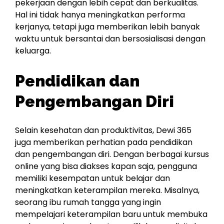
pekerjaan dengan lebih cepat dan berkualitas.
Hal ini tidak hanya meningkatkan performa
kerjanya, tetapi juga memberikan lebih banyak
waktu untuk bersantai dan bersosialisasi dengan
keluarga.
Pendidikan dan
Pengembangan Diri
Selain kesehatan dan produktivitas, Dewi 365
juga memberikan perhatian pada pendidikan
dan pengembangan diri. Dengan berbagai kursus
online yang bisa diakses kapan saja, pengguna
memiliki kesempatan untuk belajar dan
meningkatkan keterampilan mereka. Misalnya,
seorang ibu rumah tangga yang ingin
mempelajari keterampilan baru untuk membuka