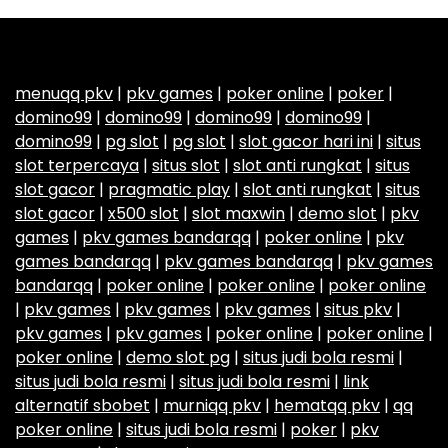
menuqq pkv
|
pkv games
|
poker online
|
poker
|
domino99
|
domino99
|
domino99
|
domino99
|
domino99
|
pg slot
|
pg slot
|
slot gacor hari ini
|
situs
slot terpercaya
|
situs slot
|
slot anti rungkat
|
situs
slot gacor
|
pragmatic play
|
slot anti rungkat
|
situs
slot gacor
|
x500 slot
|
slot maxwin
|
demo slot
|
pkv
games
|
pkv games bandarqq
|
poker online
|
pkv
games bandarqq
|
pkv games bandarqq
|
pkv games
bandarqq
|
poker online
|
poker online
|
poker online
|
pkv games
|
pkv games
|
pkv games
|
situs pkv
|
pkv games
|
pkv games
|
poker online
|
poker online
|
poker online
|
demo slot pg
|
situs judi bola resmi
|
situs judi bola resmi
|
situs judi bola resmi
|
link
alternatif sbobet
|
murniqq pkv
|
hematqq pkv
|
qq
poker online
|
situs judi bola resmi
|
poker
|
pkv