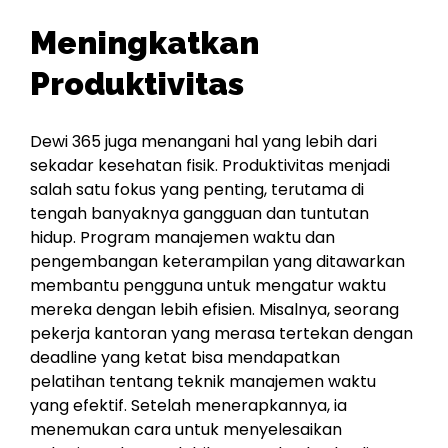
Meningkatkan
Produktivitas
Dewi 365 juga menangani hal yang lebih dari
sekadar kesehatan fisik. Produktivitas menjadi
salah satu fokus yang penting, terutama di
tengah banyaknya gangguan dan tuntutan
hidup. Program manajemen waktu dan
pengembangan keterampilan yang ditawarkan
membantu pengguna untuk mengatur waktu
mereka dengan lebih efisien. Misalnya, seorang
pekerja kantoran yang merasa tertekan dengan
deadline yang ketat bisa mendapatkan
pelatihan tentang teknik manajemen waktu
yang efektif. Setelah menerapkannya, ia
menemukan cara untuk menyelesaikan