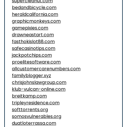
supercleanut.com
bedandbicycle.com
heraldcalifornia.com
graphicmonkeys.com
gamepixies.com
drawneastart.com
fasthokislot88.com
safecasinotips.com
jackpotchips.com
proelitesoftware.com
allcustomercarenumbers.com
familyblogger.xyz
chrisjohnslawgroup.com
klub-vulcan-online.com
breitkamp.com
tripleyresidence.com
softtorrents.org
somosvulnerables.org
duatloterrassa.com