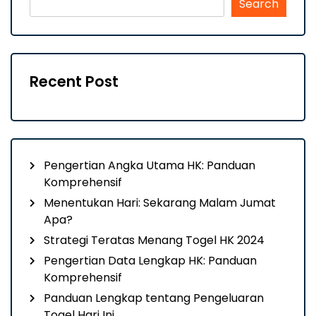
Search
Recent Post
Pengertian Angka Utama HK: Panduan
Komprehensif
Menentukan Hari: Sekarang Malam Jumat
Apa?
Strategi Teratas Menang Togel HK 2024
Pengertian Data Lengkap HK: Panduan
Komprehensif
Panduan Lengkap tentang Pengeluaran
Togel Hari Ini