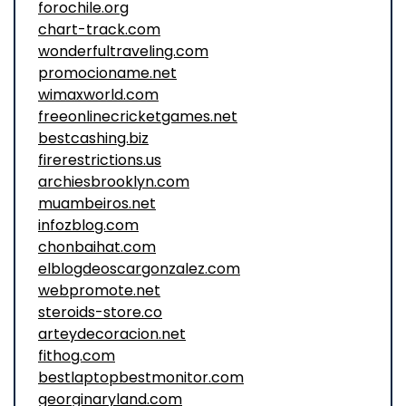
forochile.org
chart-track.com
wonderfultraveling.com
promocioname.net
wimaxworld.com
freeonlinecricketgames.net
bestcashing.biz
firerestrictions.us
archiesbrooklyn.com
muambeiros.net
infozblog.com
chonbaihat.com
elblogdeoscargonzalez.com
webpromote.net
steroids-store.co
arteydecoracion.net
fithog.com
bestlaptopbestmonitor.com
georginaryland.com