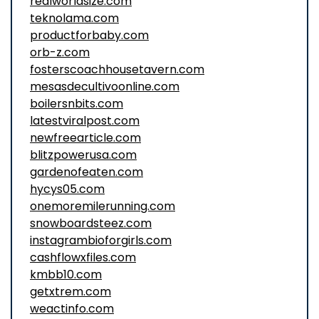
realworldsize.com
teknolama.com
productforbaby.com
orb-z.com
fosterscoachhousetavern.com
mesasdecultivoonline.com
boilersnbits.com
latestviralpost.com
newfreearticle.com
blitzpowerusa.com
gardenofeaten.com
hycys05.com
onemoremilerunning.com
snowboardsteez.com
instagrambioforgirls.com
cashflowxfiles.com
kmbb10.com
getxtrem.com
weactinfo.com