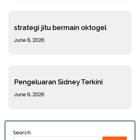
strategi jitu bermain oktogel
June 8, 2026
Pengeluaran Sidney Terkini
June 6, 2026
Search