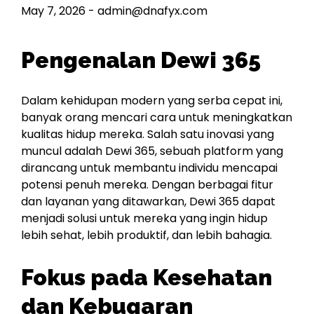
May 7, 2026
-
admin@dnafyx.com
Pengenalan Dewi 365
Dalam kehidupan modern yang serba cepat ini,
banyak orang mencari cara untuk meningkatkan
kualitas hidup mereka. Salah satu inovasi yang
muncul adalah Dewi 365, sebuah platform yang
dirancang untuk membantu individu mencapai
potensi penuh mereka. Dengan berbagai fitur
dan layanan yang ditawarkan, Dewi 365 dapat
menjadi solusi untuk mereka yang ingin hidup
lebih sehat, lebih produktif, dan lebih bahagia.
Fokus pada Kesehatan
dan Kebugaran