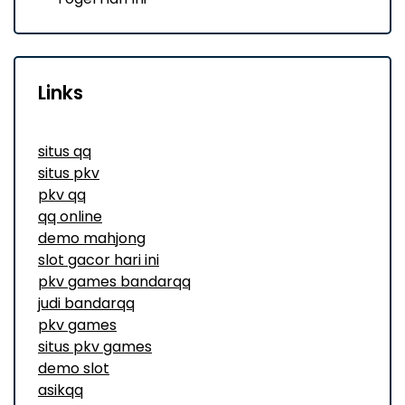
Links
situs qq
situs pkv
pkv qq
qq online
demo mahjong
slot gacor hari ini
pkv games bandarqq
judi bandarqq
pkv games
situs pkv games
demo slot
asikqq