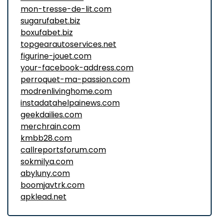
mon-tresse-de-lit.com
sugarufabet.biz
boxufabet.biz
topgearautoservices.net
figurine-jouet.com
your-facebook-address.com
perroquet-ma-passion.com
modrenlivinghome.com
instadatahelpainews.com
geekdailies.com
merchrain.com
kmbb28.com
callreportsforum.com
sokmilya.com
abyluny.com
boomjavtrk.com
apklead.net