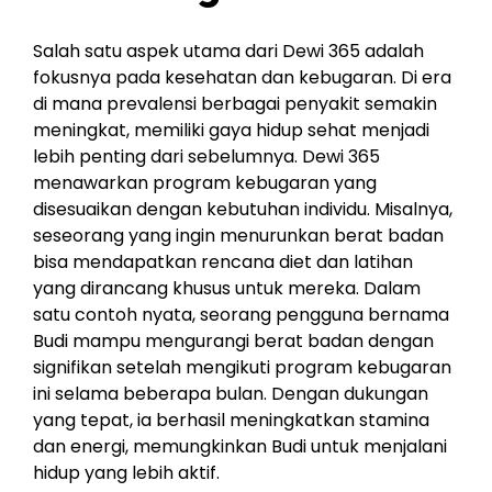
Salah satu aspek utama dari Dewi 365 adalah
fokusnya pada kesehatan dan kebugaran. Di era
di mana prevalensi berbagai penyakit semakin
meningkat, memiliki gaya hidup sehat menjadi
lebih penting dari sebelumnya. Dewi 365
menawarkan program kebugaran yang
disesuaikan dengan kebutuhan individu. Misalnya,
seseorang yang ingin menurunkan berat badan
bisa mendapatkan rencana diet dan latihan
yang dirancang khusus untuk mereka. Dalam
satu contoh nyata, seorang pengguna bernama
Budi mampu mengurangi berat badan dengan
signifikan setelah mengikuti program kebugaran
ini selama beberapa bulan. Dengan dukungan
yang tepat, ia berhasil meningkatkan stamina
dan energi, memungkinkan Budi untuk menjalani
hidup yang lebih aktif.