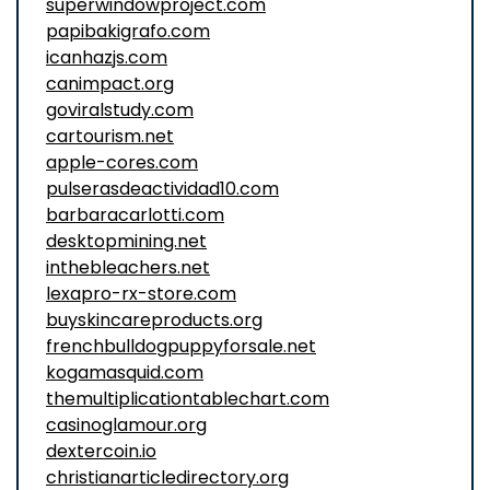
superwindowproject.com
papibakigrafo.com
icanhazjs.com
canimpact.org
goviralstudy.com
cartourism.net
apple-cores.com
pulserasdeactividad10.com
barbaracarlotti.com
desktopmining.net
inthebleachers.net
lexapro-rx-store.com
buyskincareproducts.org
frenchbulldogpuppyforsale.net
kogamasquid.com
themultiplicationtablechart.com
casinoglamour.org
dextercoin.io
christianarticledirectory.org