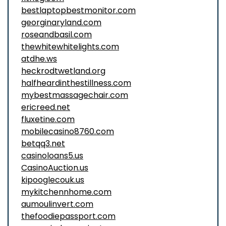
bestlaptopbestmonitor.com
georginaryland.com
roseandbasil.com
thewhitewhitelights.com
atdhe.ws
heckrodtwetland.org
halfheardinthestillness.com
mybestmassagechair.com
ericreed.net
fluxetine.com
mobilecasino8760.com
betqq3.net
casinoloans5.us
CasinoAuction.us
kipooglecouk.us
mykitchennhome.com
aumoulinvert.com
thefoodiepassport.com