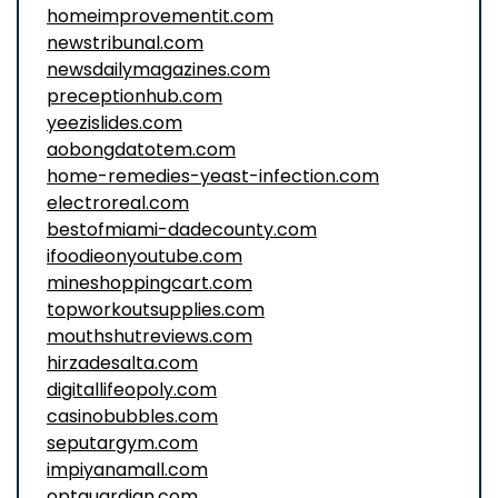
homeimprovementit.com
newstribunal.com
newsdailymagazines.com
preceptionhub.com
yeezislides.com
aobongdatotem.com
home-remedies-yeast-infection.com
electroreal.com
bestofmiami-dadecounty.com
ifoodieonyoutube.com
mineshoppingcart.com
topworkoutsupplies.com
mouthshutreviews.com
hirzadesalta.com
digitallifeopoly.com
casinobubbles.com
seputargym.com
impiyanamall.com
optguardian.com