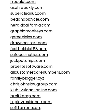
freealot.com
asahiweekly.com
supercleanut.com
bedandbicycle.com
heraldcalifornia.com
graphicmonkeys.com
gamepixies.com
drawneastart.com
fasthokislot88.com
safecasinotips.com
jackpotchips.com
proelitesoftware.com
allcustomercarenumbers.com
familyblogger.xyz
chrisjohnslawgroup.com
klub-vulcan-online.com
breitkamp.com
tripleyresidence.com
softtorrents.org