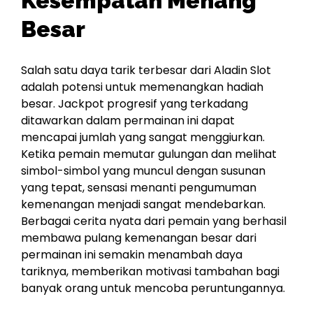
Kesempatan Menang
Besar
Salah satu daya tarik terbesar dari Aladin Slot
adalah potensi untuk memenangkan hadiah
besar. Jackpot progresif yang terkadang
ditawarkan dalam permainan ini dapat
mencapai jumlah yang sangat menggiurkan.
Ketika pemain memutar gulungan dan melihat
simbol-simbol yang muncul dengan susunan
yang tepat, sensasi menanti pengumuman
kemenangan menjadi sangat mendebarkan.
Berbagai cerita nyata dari pemain yang berhasil
membawa pulang kemenangan besar dari
permainan ini semakin menambah daya
tariknya, memberikan motivasi tambahan bagi
banyak orang untuk mencoba peruntungannya.