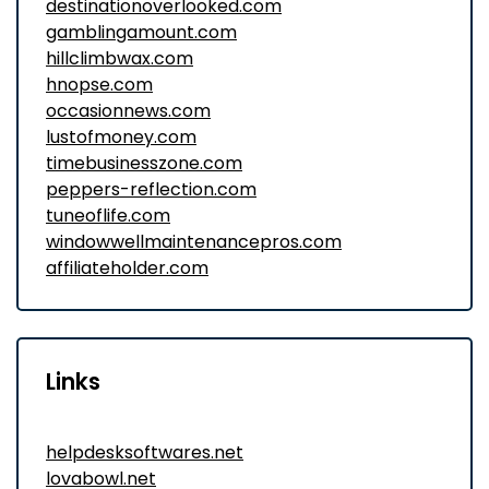
destinationoverlooked.com
gamblingamount.com
hillclimbwax.com
hnopse.com
occasionnews.com
lustofmoney.com
timebusinesszone.com
peppers-reflection.com
tuneoflife.com
windowwellmaintenancepros.com
affiliateholder.com
Links
helpdesksoftwares.net
lovabowl.net