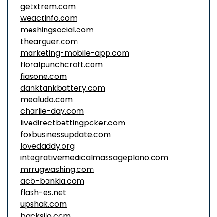
getxtrem.com
weactinfo.com
meshingsocial.com
thearguer.com
marketing-mobile-app.com
floralpunchcraft.com
fiasone.com
danktankbattery.com
mealudo.com
charlie-day.com
livedirectbettingpoker.com
foxbusinessupdate.com
lovedaddy.org
integrativemedicalmassageplano.com
mrrugwashing.com
acb-bankia.com
flash-es.net
upshak.com
backsilo.com