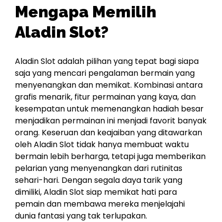
Mengapa Memilih
Aladin Slot?
Aladin Slot adalah pilihan yang tepat bagi siapa
saja yang mencari pengalaman bermain yang
menyenangkan dan memikat. Kombinasi antara
grafis menarik, fitur permainan yang kaya, dan
kesempatan untuk memenangkan hadiah besar
menjadikan permainan ini menjadi favorit banyak
orang. Keseruan dan keajaiban yang ditawarkan
oleh Aladin Slot tidak hanya membuat waktu
bermain lebih berharga, tetapi juga memberikan
pelarian yang menyenangkan dari rutinitas
sehari-hari. Dengan segala daya tarik yang
dimiliki, Aladin Slot siap memikat hati para
pemain dan membawa mereka menjelajahi
dunia fantasi yang tak terlupakan.