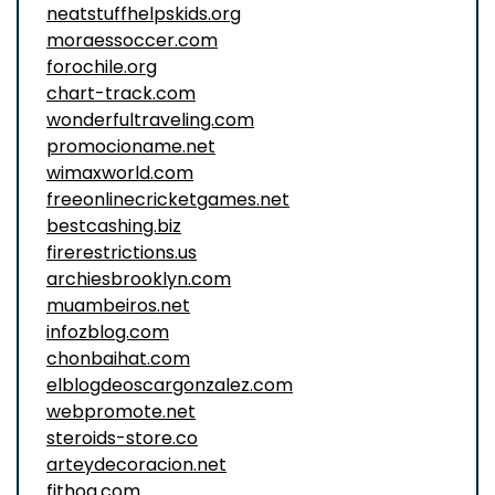
neatstuffhelpskids.org
moraessoccer.com
forochile.org
chart-track.com
wonderfultraveling.com
promocioname.net
wimaxworld.com
freeonlinecricketgames.net
bestcashing.biz
firerestrictions.us
archiesbrooklyn.com
muambeiros.net
infozblog.com
chonbaihat.com
elblogdeoscargonzalez.com
webpromote.net
steroids-store.co
arteydecoracion.net
fithog.com