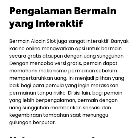
Pengalaman Bermain
yang Interaktif
Bermain Aladin Slot juga sangat interaktif. Banyak
kasino online menawarkan opsi untuk bermain
secara gratis ataupun dengan uang sungguhan.
Dengan mencoba versi gratis, pemain dapat
memahami mekanisme permainan sebelum
mempertaruhkan uang. Ini menjadi pilihan yang
baik bagi para pemula yang ingin merasakan
permainan tanpa risiko. Di sisi lain, bagi pemain
yang lebih berpengalaman, bermain dengan
uang sungguhan memberikan sensasi dan
kegembiraan tambahan saat menunggu
gulungan berputar.