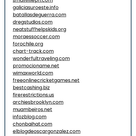
smallvilleph.com
galiciasuroeste.info
batallasdeguerra.com
dregstudios.com
neatstuffhelpskids.org
moraessoccer.com
forochile.org
chart-track.com
wonderfultraveling.com
promocioname.net
wimaxworld.com
freeonlinecricketgames.net
bestcashing.biz
firerestrictions.us
archiesbrooklyn.com
muambeiros.net
infozblog.com
chonbaihat.com
elblogdeoscargonzalez.com