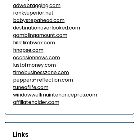
adwebtagging.com
ranksuperior.net
babystepahead.com
destinationoverlooked.com
gamblingamount.com
hillclimbwax.com
hnopse.com
occasionnews.com
lustofmoney.com
timebusinesszone.com
peppers-reflection.com
tuneoflife.com
windowwellmaintenancepros.com
affiliateholder.com
Links