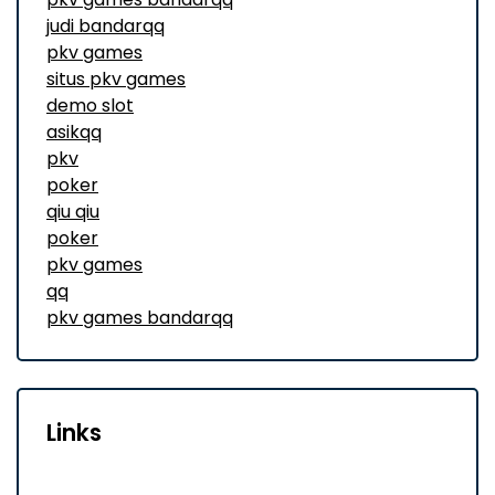
judi bandarqq
pkv games
situs pkv games
demo slot
asikqq
pkv
poker
qiu qiu
poker
pkv games
qq
pkv games bandarqq
Links