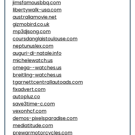
jimsfamousbbq.com
libertywalk-usa.com
australiamovie.net
gizmobird.co.uk
mp3djsong.com
coursdanglaistoulouse.com
neptunuslex.com
auguri-di-natale.info
michelewatch.us
omega--watches.us
breitling-watches.us
tgarnettcentrallautoads.com
fixadvert.com
autopluz.co
save3time-c.com
vexonhcf.com
demos-pixelsparadise.com
mediatitude.com
prewarmotorcycles.com