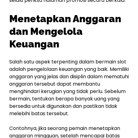
selalu periksa halaman promosi secara berkala.
Menetapkan Anggaran
dan Mengelola
Keuangan
Salah satu aspek terpenting dalam bermain slot
adalah pengelolaan keuangan yang baik. Memiliki
anggaran yang jelas dan disiplin dalam mematuhi
anggaran tersebut dapat membantu
menghindari kerugian yang tidak perlu. Sebelum
bermain, tentukan berapa banyak uang yang
bersedia untuk digunakan dan pastikan tidak
melebihi batas tersebut.
Contohnya, jika seorang pemain menetapkan
anggaran mingguan, setelah mencapai batas