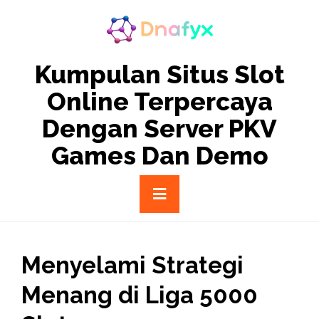
Skip
to
content
Kumpulan Situs Slot
Online Terpercaya
Dengan Server PKV
Games Dan Demo
Primary
Menu
Menyelami Strategi
Menang di Liga 5000