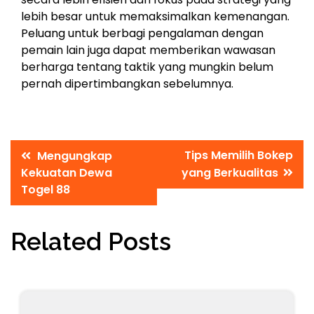
lebih besar untuk memaksimalkan kemenangan.
Peluang untuk berbagi pengalaman dengan
pemain lain juga dapat memberikan wawasan
berharga tentang taktik yang mungkin belum
pernah dipertimbangkan sebelumnya.
Post
Tips Memilih Bokep
Mengungkap
Kekuatan Dewa
yang Berkualitas
navigation
Togel 88
Related Posts