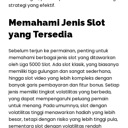
strategi yang efektif.
Memahami Jenis Slot
yang Tersedia
Sebelum terjun ke permainan, penting untuk
memahami berbagai jenis slot yang ditawarkan
oleh Liga 5000 Slot. Ada slot klasik, yang biasanya
memiliki tiga gulungan dan sangat sederhana,
hingga slot video yang lebih kompleks dengan
banyak garis pembayaran dan fitur bonus. Setiap
jenis memiliki tingkat volatilitas yang berbeda,
yang dapat mempengaruhi peluang pemain
untuk menang. Pada umumnya, slot dengan
volatilitas tinggi menawarkan hadiah yang lebih
besar, tetapi dengan risiko yang lebih tinggi pula,
sementara slot dengan volatilitas rendah