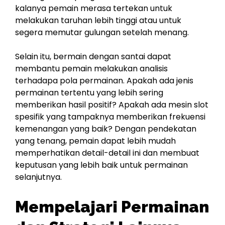
kalanya pemain merasa tertekan untuk
melakukan taruhan lebih tinggi atau untuk
segera memutar gulungan setelah menang.
Selain itu, bermain dengan santai dapat
membantu pemain melakukan analisis
terhadapa pola permainan. Apakah ada jenis
permainan tertentu yang lebih sering
memberikan hasil positif? Apakah ada mesin slot
spesifik yang tampaknya memberikan frekuensi
kemenangan yang baik? Dengan pendekatan
yang tenang, pemain dapat lebih mudah
memperhatikan detail-detail ini dan membuat
keputusan yang lebih baik untuk permainan
selanjutnya.
Mempelajari Permainan