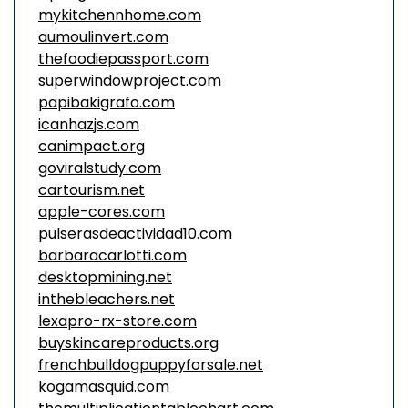
mykitchennhome.com
aumoulinvert.com
thefoodiepassport.com
superwindowproject.com
papibakigrafo.com
icanhazjs.com
canimpact.org
goviralstudy.com
cartourism.net
apple-cores.com
pulserasdeactividad10.com
barbaracarlotti.com
desktopmining.net
inthebleachers.net
lexapro-rx-store.com
buyskincareproducts.org
frenchbulldogpuppyforsale.net
kogamasquid.com