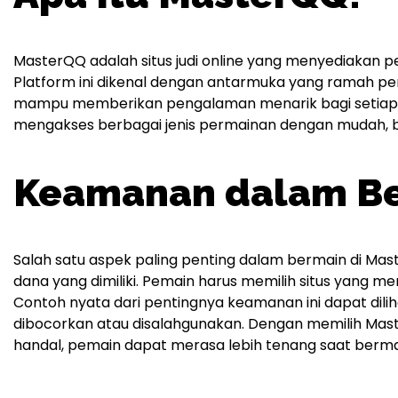
MasterQQ adalah situs judi online yang menyediaka
Platform ini dikenal dengan antarmuka yang ramah pen
mampu memberikan pengalaman menarik bagi setiap p
mengakses berbagai jenis permainan dengan mudah, b
Keamanan dalam B
Salah satu aspek paling penting dalam bermain di Ma
dana yang dimiliki. Pemain harus memilih situs yang me
Contoh nyata dari pentingnya keamanan ini dapat dili
dibocorkan atau disalahgunakan. Dengan memilih Maste
handal, pemain dapat merasa lebih tenang saat berma