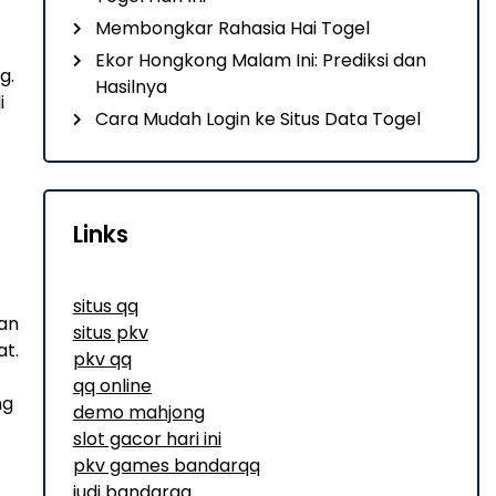
Membongkar Rahasia Hai Togel
Ekor Hongkong Malam Ini: Prediksi dan
g.
Hasilnya
i
Cara Mudah Login ke Situs Data Togel
Links
situs qq
dan
situs pkv
at.
pkv qq
qq online
ng
demo mahjong
slot gacor hari ini
pkv games bandarqq
judi bandarqq