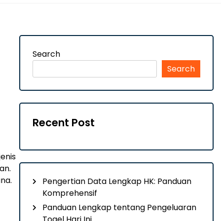
Search
Search
Recent Post
enis
an.
na.
Pengertian Data Lengkap HK: Panduan
Komprehensif
Panduan Lengkap tentang Pengeluaran
Togel Hari Ini