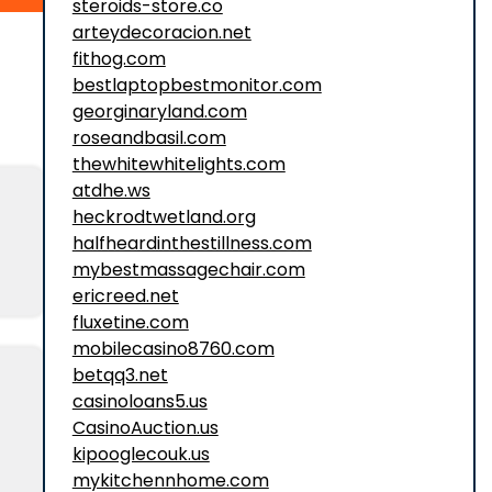
steroids-store.co
arteydecoracion.net
fithog.com
bestlaptopbestmonitor.com
georginaryland.com
roseandbasil.com
thewhitewhitelights.com
atdhe.ws
heckrodtwetland.org
halfheardinthestillness.com
mybestmassagechair.com
ericreed.net
fluxetine.com
mobilecasino8760.com
betqq3.net
casinoloans5.us
CasinoAuction.us
kipooglecouk.us
mykitchennhome.com