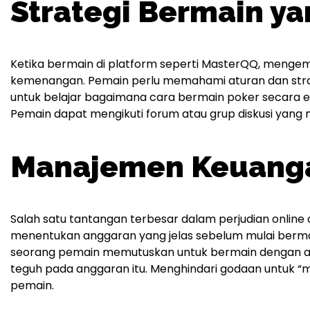
Strategi Bermain ya
Ketika bermain di platform seperti MasterQQ, mengem
kemenangan. Pemain perlu memahami aturan dan stra
untuk belajar bagaimana cara bermain poker secara ef
Pemain dapat mengikuti forum atau grup diskusi yang m
Manajemen Keuang
Salah satu tantangan terbesar dalam perjudian onlin
menentukan anggaran yang jelas sebelum mulai bermain
seorang pemain memutuskan untuk bermain dengan a
teguh pada anggaran itu. Menghindari godaan untuk “me
pemain.