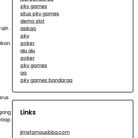
pkv games
situs pkv games
demo slot
raih
asikqq
pkv
ikan.
poker
qiu qiu
poker
pkv games
qq
pkv games bandarqq
arus
Links
gang
etiap
jimsfamousbbq.com