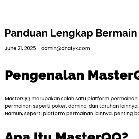
Panduan Lengkap Bermain
June 21, 2025
-
admin@dnafyx.com
Pengenalan Master
MasterQQ merupakan salah satu platform permainan kar
permainan seperti poker, domino, dan taruhan lainny
Namun, seperti platform permainan lainnya, penting 
Apa Itu MasterQQ?