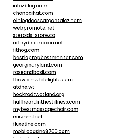
infozblog.com
chonbaihat.com
elblogdeoscargonzalez.com
webpromote.net
steroids-store.co
arteydecoracion.net
fithog.com
bestlaptopbestmonitor.com
georginaryland.com
roseandbasil.com
thewhitewhitelights.com
atdhe.ws
heckrodtwetland.org
halfheardinthestillness.com
mybestmassagechair.com
ericreed.net
fluxetine.com
mobilecasino8760.com