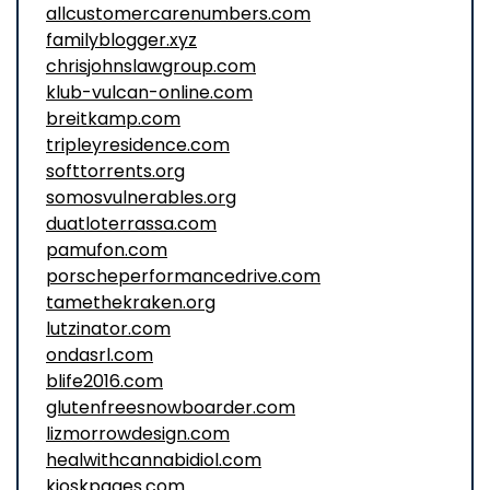
allcustomercarenumbers.com
familyblogger.xyz
chrisjohnslawgroup.com
klub-vulcan-online.com
breitkamp.com
tripleyresidence.com
softtorrents.org
somosvulnerables.org
duatloterrassa.com
pamufon.com
porscheperformancedrive.com
tamethekraken.org
lutzinator.com
ondasrl.com
blife2016.com
glutenfreesnowboarder.com
lizmorrowdesign.com
healwithcannabidiol.com
kioskpages.com