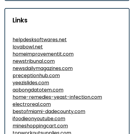
Links
helpdesksoftwares.net
lovabowl.net
homeimprovementit.com
newstribunal.com
newsdailymagazines.com
preceptionhub.com
yeezislides.com
aobongdatotem.com
home-remedies-yeast-infection.com
electroreal.com
bestofmiami-dadecounty.com
ifoodieonyoutube.com
mineshoppingcart.com
topworkoutsupplies.com