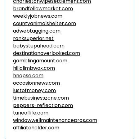
charlestonwipesettlement.com
brandfollowmarket.com
weeklyjobnews.com
countyanimalshelter.com
adwebtagging.com
ranksuperior.net
babystepahead.com
destinationoverlooked.com
gamblingamount.com
hillclimbwax.com
hnopse.com
occasionnews.com
lustofmoney.com
timebusinesszone.com
peppers-reflection.com
tuneoflife.com
windowwellmaintenancepros.com
affiliateholder.com