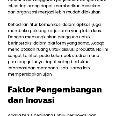
ini, setiap orang dapat memberikan masukan
dan organisasi menjadi lebih mudah dilakukan.
Kehadiran fitur komunikasi dalam aplikasi juga
membuka peluang kerja sama yang lebih luas.
Dengan memungkinkan pengguna untuk
berinteraksi dalam platform yang sama, Adaqq
menciptakan ruang untuk diskusi produktif. Hal ini
sangat terlihat pada kelompok studi di mana
para anggotanya dapat saling bertukar
informasi dan membantu satu sama lain
mempersiapkan ujian.
Faktor Pengembangan
dan Inovasi
Adaqq terus berusaha untuk berinovasi dan