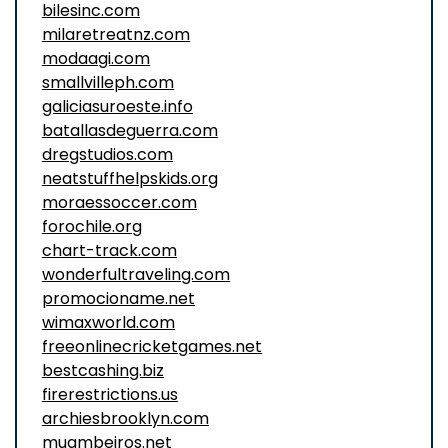
bilesinc.com
milaretreatnz.com
modaagi.com
smallvilleph.com
galiciasuroeste.info
batallasdeguerra.com
dregstudios.com
neatstuffhelpskids.org
moraessoccer.com
forochile.org
chart-track.com
wonderfultraveling.com
promocioname.net
wimaxworld.com
freeonlinecricketgames.net
bestcashing.biz
firerestrictions.us
archiesbrooklyn.com
muambeiros.net