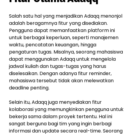
Salah satu hal yang menjadikan Adaqq menonjol
adalah beragamnya fitur yang disediakan.
Pengguna dapat memanfaatkan platform ini
untuk berbagai keperluan, seperti manajemen
waktu, pencatatan keuangan, hingga
pengaturan tugas. Misalnya, seorang mahasiswa
dapat menggunakan Adaqq untuk mengelola
jadwal kuliah dan tugas-tugas yang harus
diselesaikan. Dengan adanya fitur reminder,
mahasiswa tersebut tidak akan melewatkan
deadline penting.
Selain itu, Adaqq juga menyediakan fitur
kolaborasi yang memungkinkan pengguna untuk
bekerja sama dalam proyek tertentu. Hal ini
sangat berguna bagi tim yang ingin berbagi
informasi dan update secara real-time. Seorang