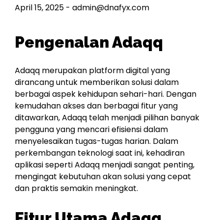
April 15, 2025
-
admin@dnafyx.com
Pengenalan Adaqq
Adaqq merupakan platform digital yang
dirancang untuk memberikan solusi dalam
berbagai aspek kehidupan sehari-hari. Dengan
kemudahan akses dan berbagai fitur yang
ditawarkan, Adaqq telah menjadi pilihan banyak
pengguna yang mencari efisiensi dalam
menyelesaikan tugas-tugas harian. Dalam
perkembangan teknologi saat ini, kehadiran
aplikasi seperti Adaqq menjadi sangat penting,
mengingat kebutuhan akan solusi yang cepat
dan praktis semakin meningkat.
Fitur Utama Adaqq