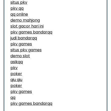
situs pkv
pkv qq
qq online
demo mahjong
slot gacor hari ini
pkv games bandarqq
judi bandarqq
pkv games
situs pkv games
demo slot
asikqq
pkv
poker
qiu qiu
poker
pkv games
qq
pkv games bandarqq