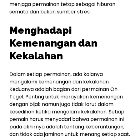
menjaga permainan tetap sebagai hiburan
semata dan bukan sumber stres.
Menghadapi
Kemenangan dan
Kekalahan
Dalam setiap permainan, ada kalanya
mengalami kemenangan dan kekalahan.
Keduanya adalah bagian dari permainan Oh
Togel. Penting untuk merayakan kemenangan
dengan bijak namun juga tidak larut dalam
kesedihan ketika mengalami kekalahan. Setiap
pemain harus menyadari bahwa permainan ini
pada akhirnya adalah tentang keberuntungan,
dan tidak ada jaminan untuk menang setiap saat.