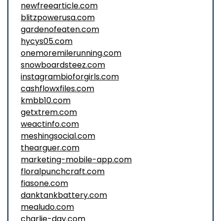
newfreearticle.com
blitzpowerusa.com
gardenofeaten.com
hycys05.com
onemoremilerunning.com
snowboardsteez.com
instagrambioforgirls.com
cashflowxfiles.com
kmbb10.com
getxtrem.com
weactinfo.com
meshingsocial.com
thearguer.com
marketing-mobile-app.com
floralpunchcraft.com
fiasone.com
danktankbattery.com
mealudo.com
charlie-day.com