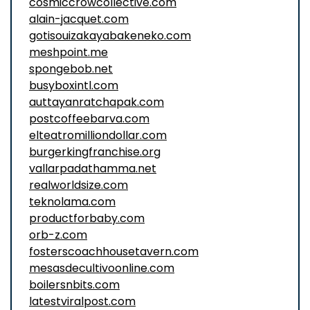
cosmiccrowcollective.com
alain-jacquet.com
gotisouizakayabakeneko.com
meshpoint.me
spongebob.net
busyboxintl.com
auttayanratchapak.com
postcoffeebarva.com
elteatromilliondollar.com
burgerkingfranchise.org
vallarpadathamma.net
realworldsize.com
teknolama.com
productforbaby.com
orb-z.com
fosterscoachhousetavern.com
mesasdecultivoonline.com
boilersnbits.com
latestviralpost.com