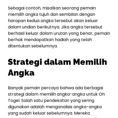
Sebagai contoh, misalkan seorang pemain
memilih angka tujuh dan sembilan dengan
harapan kedua angka tersebut akan keluar
dalam undian berikutnya. Jika angka tersebut
berhasil keluar dalam urutan yang benar, pemain
berhak mendapatkan hadiah yang telah
ditentukan sebelumnya.
Strategi dalam Memilih
Angka
Banyak pemain percaya bahwa ada berbagai
strategi dalam memilih angka-angka untuk Oh
Togel. Salah satu pendekatan yang sering
digunakan adalah menganalisis angka-angka
yang sudah keluar sebelumnya. Mereka