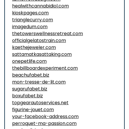
healwithcannabidiol.com
kioskpages.com
trianglecurry.com
imagedum.com
thetowerswellnessretreat.com
officialgelatostrain.com
kaethejeweler.com
sattamatkasattaking.com
onepetlife.com
thebillboardexperiment.com
beachufabet.biz
mon-tresse-de-lit.com
sugarufabet.biz
boxufabet.biz
topgearautoservices.net
figurine-jouet.com
your-facebook-address.com
perroquet-ma-passion.com