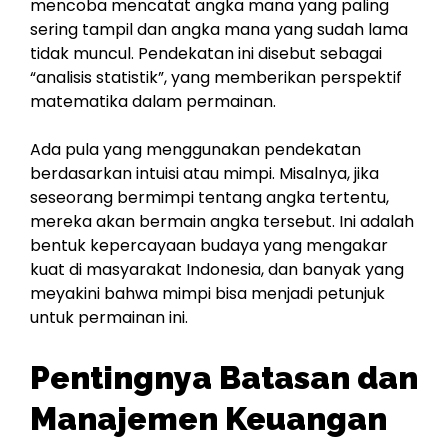
mencoba mencatat angka mana yang paling
sering tampil dan angka mana yang sudah lama
tidak muncul. Pendekatan ini disebut sebagai
“analisis statistik”, yang memberikan perspektif
matematika dalam permainan.
Ada pula yang menggunakan pendekatan
berdasarkan intuisi atau mimpi. Misalnya, jika
seseorang bermimpi tentang angka tertentu,
mereka akan bermain angka tersebut. Ini adalah
bentuk kepercayaan budaya yang mengakar
kuat di masyarakat Indonesia, dan banyak yang
meyakini bahwa mimpi bisa menjadi petunjuk
untuk permainan ini.
Pentingnya Batasan dan
Manajemen Keuangan