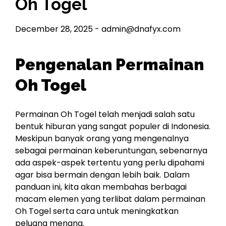
Oh Togel
December 28, 2025
-
admin@dnafyx.com
Pengenalan Permainan
Oh Togel
Permainan Oh Togel telah menjadi salah satu
bentuk hiburan yang sangat populer di Indonesia.
Meskipun banyak orang yang mengenalnya
sebagai permainan keberuntungan, sebenarnya
ada aspek-aspek tertentu yang perlu dipahami
agar bisa bermain dengan lebih baik. Dalam
panduan ini, kita akan membahas berbagai
macam elemen yang terlibat dalam permainan
Oh Togel serta cara untuk meningkatkan
peluang menang.