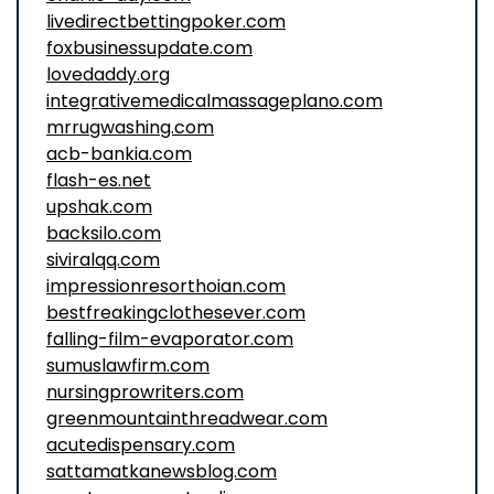
livedirectbettingpoker.com
foxbusinessupdate.com
lovedaddy.org
integrativemedicalmassageplano.com
mrrugwashing.com
acb-bankia.com
flash-es.net
upshak.com
backsilo.com
siviralqq.com
impressionresorthoian.com
bestfreakingclothesever.com
falling-film-evaporator.com
sumuslawfirm.com
nursingprowriters.com
greenmountainthreadwear.com
acutedispensary.com
sattamatkanewsblog.com