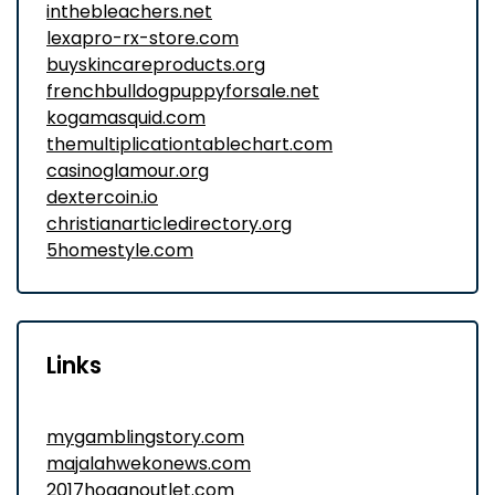
inthebleachers.net
lexapro-rx-store.com
buyskincareproducts.org
frenchbulldogpuppyforsale.net
kogamasquid.com
themultiplicationtablechart.com
casinoglamour.org
dextercoin.io
christianarticledirectory.org
5homestyle.com
Links
mygamblingstory.com
majalahwekonews.com
2017hoganoutlet.com