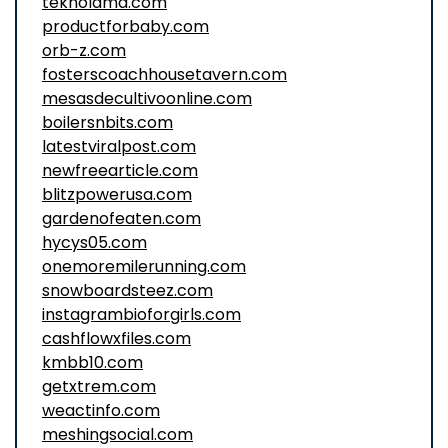
teknolama.com
productforbaby.com
orb-z.com
fosterscoachhousetavern.com
mesasdecultivoonline.com
boilersnbits.com
latestviralpost.com
newfreearticle.com
blitzpowerusa.com
gardenofeaten.com
hycys05.com
onemoremilerunning.com
snowboardsteez.com
instagrambioforgirls.com
cashflowxfiles.com
kmbb10.com
getxtrem.com
weactinfo.com
meshingsocial.com