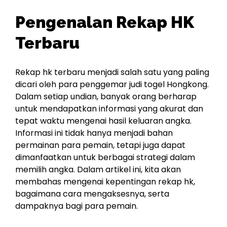
Pengenalan Rekap HK
Terbaru
Rekap hk terbaru menjadi salah satu yang paling
dicari oleh para penggemar judi togel Hongkong.
Dalam setiap undian, banyak orang berharap
untuk mendapatkan informasi yang akurat dan
tepat waktu mengenai hasil keluaran angka.
Informasi ini tidak hanya menjadi bahan
permainan para pemain, tetapi juga dapat
dimanfaatkan untuk berbagai strategi dalam
memilih angka. Dalam artikel ini, kita akan
membahas mengenai kepentingan rekap hk,
bagaimana cara mengaksesnya, serta
dampaknya bagi para pemain.