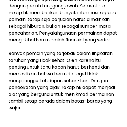
dengan penuh tanggung jawab. Sementara
rekap hk memberikan banyak informasi kepada
pemain, tetap saja perjudian harus dimainkan
sebagai hiburan, bukan sebagai sumber mata
pencaharian. Penyalahgunaan permainan dapat
mengakibatkan masalah finansial yang serius.
Banyak pemain yang terjebak dalam lingkaran
taruhan yang tidak sehat. Oleh karena itu,
penting untuk tahu kapan harus berhenti dan
memastikan bahwa bermain togel tidak
mengganggu kehidupan sehari-hari. Dengan
pendekatan yang bijak, rekap hk dapat menjadi
alat yang berguna untuk menikmati permainan
sambil tetap berada dalam batas-batas yang
wajar.