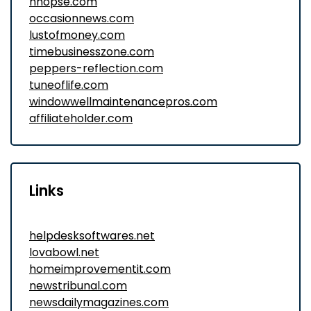
hnopse.com
occasionnews.com
lustofmoney.com
timebusinesszone.com
peppers-reflection.com
tuneoflife.com
windowwellmaintenancepros.com
affiliateholder.com
Links
helpdesksoftwares.net
lovabowl.net
homeimprovementit.com
newstribunal.com
newsdailymagazines.com