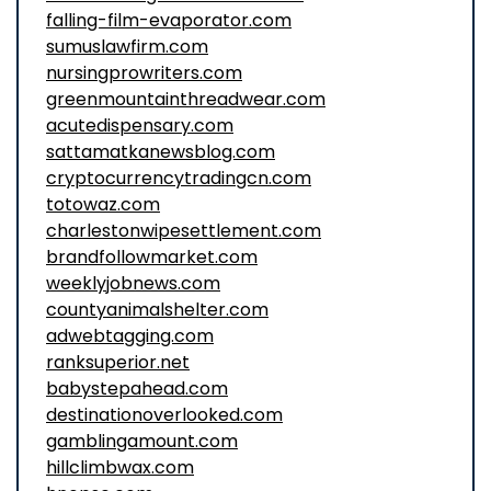
falling-film-evaporator.com
sumuslawfirm.com
nursingprowriters.com
greenmountainthreadwear.com
acutedispensary.com
sattamatkanewsblog.com
cryptocurrencytradingcn.com
totowaz.com
charlestonwipesettlement.com
brandfollowmarket.com
weeklyjobnews.com
countyanimalshelter.com
adwebtagging.com
ranksuperior.net
babystepahead.com
destinationoverlooked.com
gamblingamount.com
hillclimbwax.com