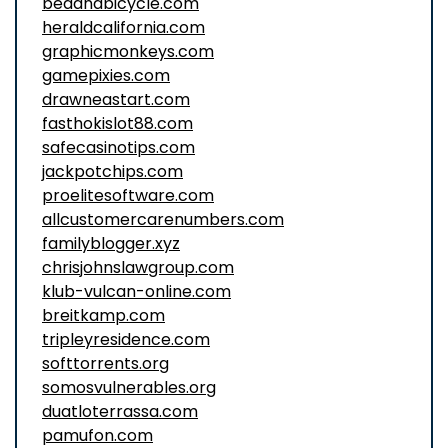
bedandbicycle.com
heraldcalifornia.com
graphicmonkeys.com
gamepixies.com
drawneastart.com
fasthokislot88.com
safecasinotips.com
jackpotchips.com
proelitesoftware.com
allcustomercarenumbers.com
familyblogger.xyz
chrisjohnslawgroup.com
klub-vulcan-online.com
breitkamp.com
tripleyresidence.com
softtorrents.org
somosvulnerables.org
duatloterrassa.com
pamufon.com