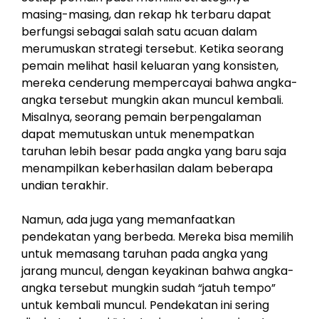
masing-masing, dan rekap hk terbaru dapat
berfungsi sebagai salah satu acuan dalam
merumuskan strategi tersebut. Ketika seorang
pemain melihat hasil keluaran yang konsisten,
mereka cenderung mempercayai bahwa angka-
angka tersebut mungkin akan muncul kembali.
Misalnya, seorang pemain berpengalaman
dapat memutuskan untuk menempatkan
taruhan lebih besar pada angka yang baru saja
menampilkan keberhasilan dalam beberapa
undian terakhir.
Namun, ada juga yang memanfaatkan
pendekatan yang berbeda. Mereka bisa memilih
untuk memasang taruhan pada angka yang
jarang muncul, dengan keyakinan bahwa angka-
angka tersebut mungkin sudah “jatuh tempo”
untuk kembali muncul. Pendekatan ini sering