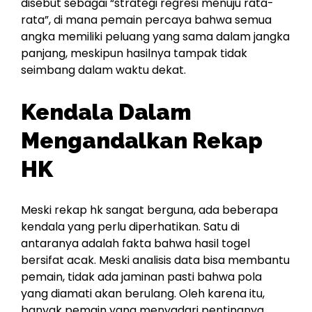
disebut sebagai “strategi regresi menuju rata-
rata”, di mana pemain percaya bahwa semua
angka memiliki peluang yang sama dalam jangka
panjang, meskipun hasilnya tampak tidak
seimbang dalam waktu dekat.
Kendala Dalam
Mengandalkan Rekap
HK
Meski rekap hk sangat berguna, ada beberapa
kendala yang perlu diperhatikan. Satu di
antaranya adalah fakta bahwa hasil togel
bersifat acak. Meski analisis data bisa membantu
pemain, tidak ada jaminan pasti bahwa pola
yang diamati akan berulang. Oleh karena itu,
banyak pemain yang menyadari pentingnya