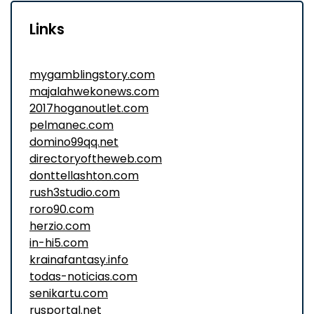
Links
mygamblingstory.com
majalahwekonews.com
2017hoganoutlet.com
pelmanec.com
domino99qq.net
directoryoftheweb.com
donttellashton.com
rush3studio.com
roro90.com
herzio.com
in-hi5.com
krainafantasy.info
todas-noticias.com
senikartu.com
rusportal.net