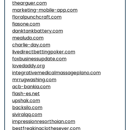
thearguer.com
marketing-mobile-app.com
floralpunchcraft.com
fiasone.com
danktankbattery.com
mealudo.com
charlie-day.com
livedirectbettingpoker.com
foxbusinessupdate.com
lovedaddy.org
integrativemedicalmassageplano.com
mrrugwashing.com
acb-bankia.com
flash-es.net
upshak.com
backsilo.com
siviralqq.com
impressionresorthoian.com
bestfreakingclothesever.com