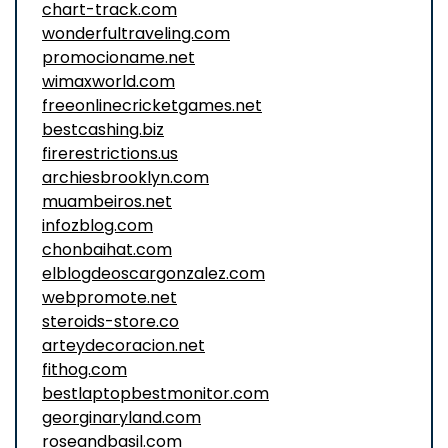
chart-track.com
wonderfultraveling.com
promocioname.net
wimaxworld.com
freeonlinecricketgames.net
bestcashing.biz
firerestrictions.us
archiesbrooklyn.com
muambeiros.net
infozblog.com
chonbaihat.com
elblogdeoscargonzalez.com
webpromote.net
steroids-store.co
arteydecoracion.net
fithog.com
bestlaptopbestmonitor.com
georginaryland.com
roseandbasil.com