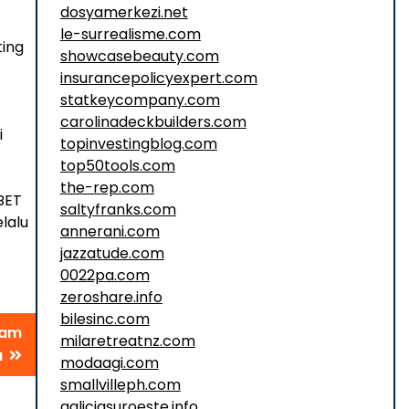
dosyamerkezi.net
le-surrealisme.com
ting
showcasebeauty.com
insurancepolicyexpert.com
statkeycompany.com
carolinadeckbuilders.com
i
topinvestingblog.com
top50tools.com
the-rep.com
BET
saltyfranks.com
lalu
annerani.com
jazzatude.com
0022pa.com
zeroshare.info
bilesinc.com
lam
milaretreatnz.com
a
modaagi.com
smallvilleph.com
galiciasuroeste.info