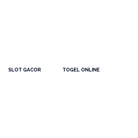
SLOT GACOR
TOGEL ONLINE