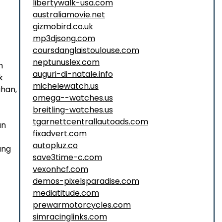
libertywalk-usa.com
australiamovie.net
gizmobird.co.uk
mp3djsong.com
coursdanglaistoulouse.com
neptunuslex.com
h
auguri-di-natale.info
k
michelewatch.us
uhan,
omega--watches.us
breitling-watches.us
tgarnettcentrallautoads.com
an
fixadvert.com
autopluz.co
ang
save3time-c.com
vexonhcf.com
demos-pixelsparadise.com
mediatitude.com
prewarmotorcycles.com
simracinglinks.com