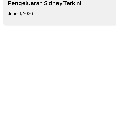
Pengeluaran Sidney Terkini
June 6, 2026