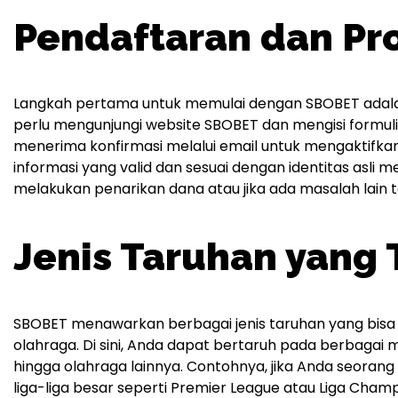
Pendaftaran dan Pr
Langkah pertama untuk memulai dengan SBOBET adalah
perlu mengunjungi website SBOBET dan mengisi formul
menerima konfirmasi melalui email untuk mengaktifka
informasi yang valid dan sesuai dengan identitas asli m
melakukan penarikan dana atau jika ada masalah lain t
Jenis Taruhan yang 
SBOBET menawarkan berbagai jenis taruhan yang bisa di
olahraga. Di sini, Anda dapat bertaruh pada berbagai m
hingga olahraga lainnya. Contohnya, jika Anda seora
liga-liga besar seperti Premier League atau Liga Champ