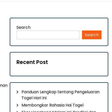
Search
Search
Recent Post
aman
Panduan Lengkap tentang Pengeluaran
Togel Hari Ini
Membongkar Rahasia Hai Togel