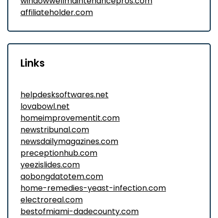
windowwellmaintenancepros.com
affiliateholder.com
Links
helpdesksoftwares.net
lovabowl.net
homeimprovementit.com
newstribunal.com
newsdailymagazines.com
preceptionhub.com
yeezislides.com
aobongdatotem.com
home-remedies-yeast-infection.com
electroreal.com
bestofmiami-dadecounty.com