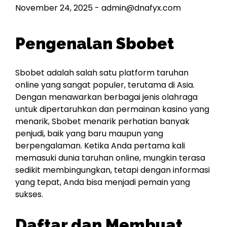
November 24, 2025
-
admin@dnafyx.com
Pengenalan Sbobet
Sbobet adalah salah satu platform taruhan
online yang sangat populer, terutama di Asia.
Dengan menawarkan berbagai jenis olahraga
untuk dipertaruhkan dan permainan kasino yang
menarik, Sbobet menarik perhatian banyak
penjudi, baik yang baru maupun yang
berpengalaman. Ketika Anda pertama kali
memasuki dunia taruhan online, mungkin terasa
sedikit membingungkan, tetapi dengan informasi
yang tepat, Anda bisa menjadi pemain yang
sukses.
Daftar dan Membuat