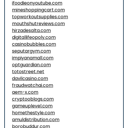
ifoodieonyoutube.com
mineshoppingcart.com
topworkoutsupplies.com
mouthshutreviews.com
hirzadesalta.com
digitallifeopoly.com
casinobubbles.com
seputargym.com
impiyanamall.com
optguardian.com
totostreet.net
davilcasino.com
fraudwatchai.com
aem-x.com
cryptooblogs.com
gameuplevel.com
homethestyle.com
amuldistribution.com
borobuddur.com