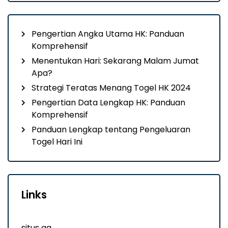
Pengertian Angka Utama HK: Panduan
Komprehensif
Menentukan Hari: Sekarang Malam Jumat
Apa?
Strategi Teratas Menang Togel HK 2024
Pengertian Data Lengkap HK: Panduan
Komprehensif
Panduan Lengkap tentang Pengeluaran
Togel Hari Ini
Links
situs qq