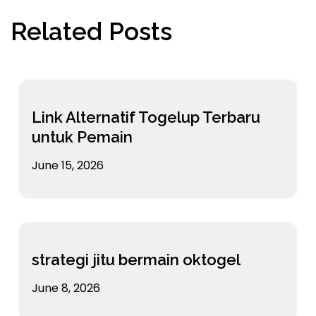
Related Posts
Link Alternatif Togelup Terbaru
untuk Pemain
June 15, 2026
strategi jitu bermain oktogel
June 8, 2026