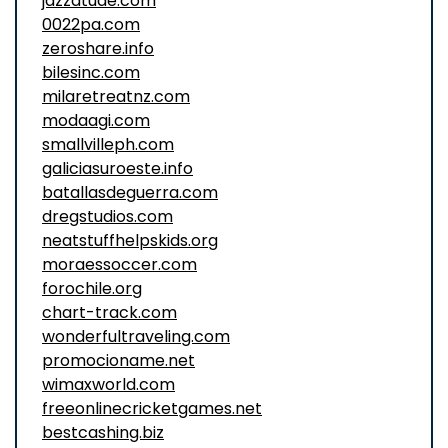
jazzatude.com
0022pa.com
zeroshare.info
bilesinc.com
milaretreatnz.com
modaagi.com
smallvilleph.com
galiciasuroeste.info
batallasdeguerra.com
dregstudios.com
neatstuffhelpskids.org
moraessoccer.com
forochile.org
chart-track.com
wonderfultraveling.com
promocioname.net
wimaxworld.com
freeonlinecricketgames.net
bestcashing.biz