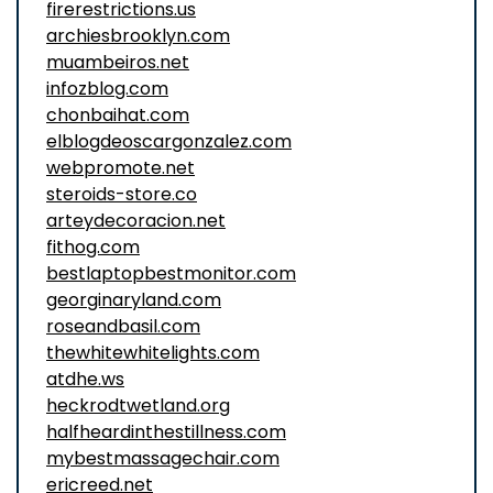
firerestrictions.us
archiesbrooklyn.com
muambeiros.net
infozblog.com
chonbaihat.com
elblogdeoscargonzalez.com
webpromote.net
steroids-store.co
arteydecoracion.net
fithog.com
bestlaptopbestmonitor.com
georginaryland.com
roseandbasil.com
thewhitewhitelights.com
atdhe.ws
heckrodtwetland.org
halfheardinthestillness.com
mybestmassagechair.com
ericreed.net