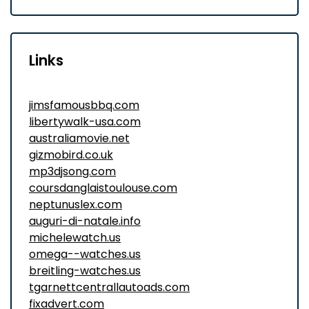
Links
jimsfamousbbq.com
libertywalk-usa.com
australiamovie.net
gizmobird.co.uk
mp3djsong.com
coursdanglaistoulouse.com
neptunuslex.com
auguri-di-natale.info
michelewatch.us
omega--watches.us
breitling-watches.us
tgarnettcentrallautoads.com
fixadvert.com