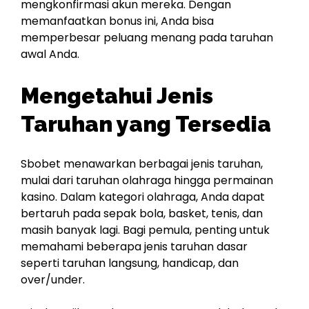
mengkonfirmasi akun mereka. Dengan
memanfaatkan bonus ini, Anda bisa
memperbesar peluang menang pada taruhan
awal Anda.
Mengetahui Jenis
Taruhan yang Tersedia
Sbobet menawarkan berbagai jenis taruhan,
mulai dari taruhan olahraga hingga permainan
kasino. Dalam kategori olahraga, Anda dapat
bertaruh pada sepak bola, basket, tenis, dan
masih banyak lagi. Bagi pemula, penting untuk
memahami beberapa jenis taruhan dasar
seperti taruhan langsung, handicap, dan
over/under.