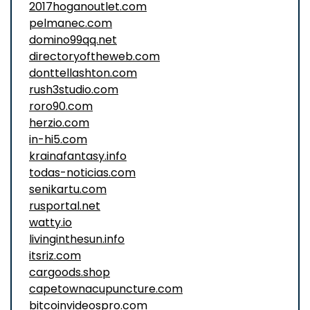
2017hoganoutlet.com
pelmanec.com
domino99qq.net
directoryoftheweb.com
donttellashton.com
rush3studio.com
roro90.com
herzio.com
in-hi5.com
krainafantasy.info
todas-noticias.com
senikartu.com
rusportal.net
watty.io
livinginthesun.info
itsriz.com
cargoods.shop
capetownacupuncture.com
bitcoinvideospro.com