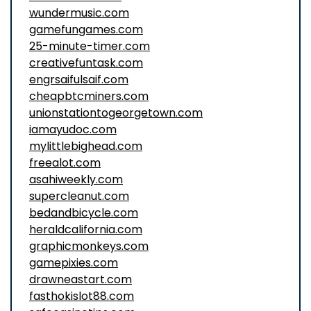
wundermusic.com
gamefungames.com
25-minute-timer.com
creativefuntask.com
engrsaifulsaif.com
cheapbtcminers.com
unionstationtogeorgetown.com
iamayudoc.com
mylittlebighead.com
freealot.com
asahiweekly.com
supercleanut.com
bedandbicycle.com
heraldcalifornia.com
graphicmonkeys.com
gamepixies.com
drawneastart.com
fasthokislot88.com