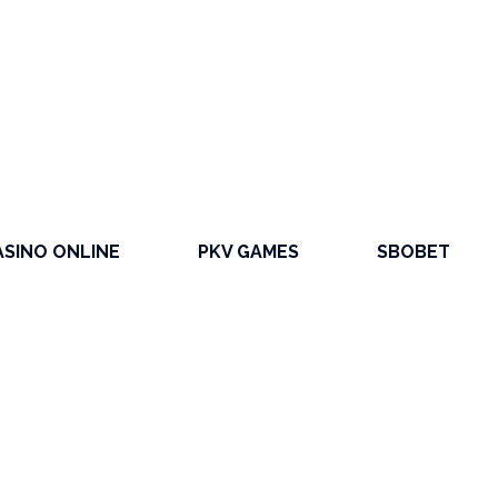
ASINO ONLINE
PKV GAMES
SBOBET