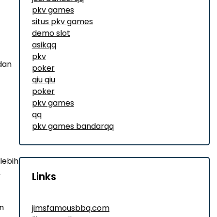
pkv games
situs pkv games
demo slot
asikqq
pkv
dan
poker
qiu qiu
poker
pkv games
qq
pkv games bandarqq
lebih
,
Links
n
jimsfamousbbq.com