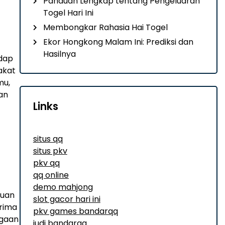
Panduan Lengkap tentang Pengeluaran
Togel Hari Ini
Membongkar Rahasia Hai Togel
Ekor Hongkong Malam Ini: Prediksi dan
Hasilnya
adap
akat
mu,
an
Links
situs qq
situs pkv
pkv qq
qq online
demo mahjong
kuan
slot gacor hari ini
erima
pkv games bandarqq
rgaan
judi bandarqq