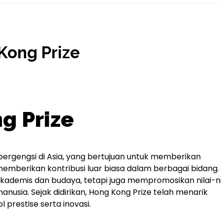
Kong Prize
g Prize
ergengsi di Asia, yang bertujuan untuk memberikan
emberikan kontribusi luar biasa dalam berbagai bidang.
ademis dan budaya, tetapi juga mempromosikan nilai-ni
sia. Sejak didirikan, Hong Kong Prize telah menarik
 prestise serta inovasi.