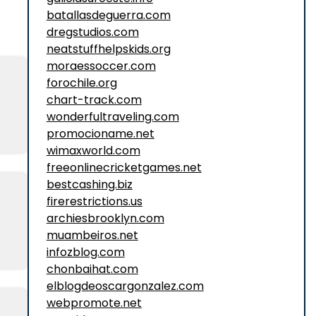
batallasdeguerra.com
dregstudios.com
neatstuffhelpskids.org
moraessoccer.com
forochile.org
chart-track.com
wonderfultraveling.com
promocioname.net
wimaxworld.com
freeonlinecricketgames.net
bestcashing.biz
firerestrictions.us
archiesbrooklyn.com
muambeiros.net
infozblog.com
chonbaihat.com
elblogdeoscargonzalez.com
webpromote.net