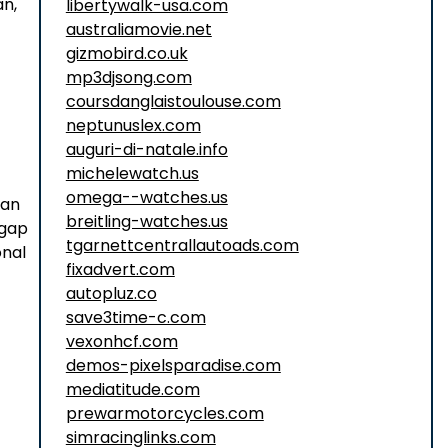
an,
libertywalk-usa.com
australiamovie.net
gizmobird.co.uk
mp3djsong.com
coursdanglaistoulouse.com
neptunuslex.com
auguri-di-natale.info
michelewatch.us
omega--watches.us
gan
breitling-watches.us
ggap
tgarnettcentrallautoads.com
onal
fixadvert.com
autopluz.co
save3time-c.com
vexonhcf.com
demos-pixelsparadise.com
mediatitude.com
prewarmotorcycles.com
simracinglinks.com