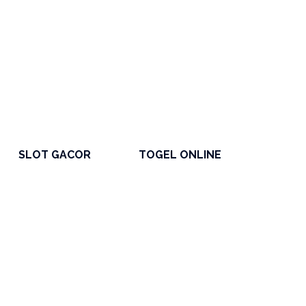
SLOT GACOR
TOGEL ONLINE