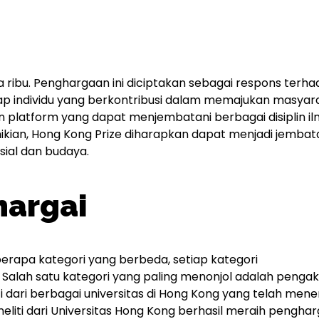
a ribu. Penghargaan ini diciptakan sebagai respons terh
p individu yang berkontribusi dalam memajukan masyar
an platform yang dapat menjembatani berbagai disiplin il
mikian, Hong Kong Prize diharapkan dapat menjadi jembat
sial dan budaya.
hargai
apa kategori yang berbeda, setiap kategori
. Salah satu kategori yang paling menonjol adalah penga
ti dari berbagai universitas di Hong Kong yang telah men
neliti dari Universitas Hong Kong berhasil meraih pengha