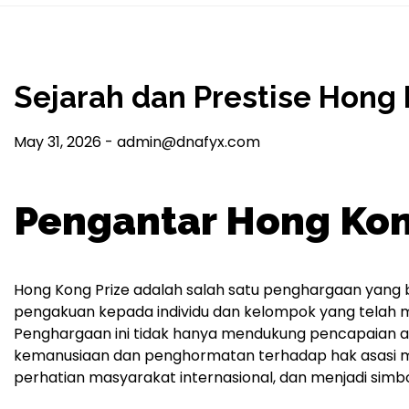
Sejarah dan Prestise Hong 
May 31, 2026
-
admin@dnafyx.com
Pengantar Hong Kon
Hong Kong Prize adalah salah satu penghargaan yang b
pengakuan kepada individu dan kelompok yang telah m
Penghargaan ini tidak hanya mendukung pencapaian ak
kemanusiaan dan penghormatan terhadap hak asasi manu
perhatian masyarakat internasional, dan menjadi simbol