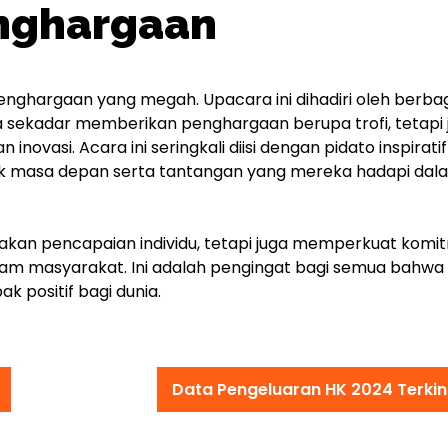
enghargaan
nghargaan yang megah. Upacara ini dihadiri oleh berba
a sekadar memberikan penghargaan berupa trofi, tetapi 
si. Acara ini seringkali diisi dengan pidato inspiratif
uk masa depan serta tantangan yang mereka hadapi dal
ayakan pencapaian individu, tetapi juga memperkuat kom
dalam masyarakat. Ini adalah pengingat bagi semua bahwa
 positif bagi dunia.
Data Pengeluaran HK 2024 Terkin