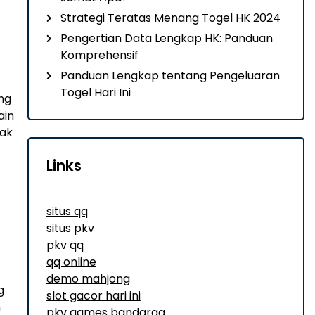
Strategi Teratas Menang Togel HK 2024
Pengertian Data Lengkap HK: Panduan
Komprehensif
Panduan Lengkap tentang Pengeluaran
Togel Hari Ini
ng
ain
yak
Links
situs qq
situs pkv
pkv qq
qq online
demo mahjong
g
slot gacor hari ini
n
pkv games bandarqq