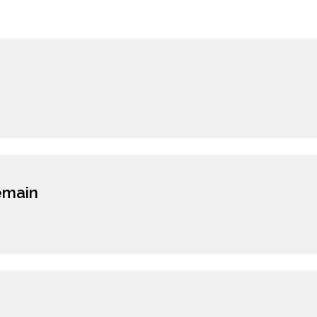
Pemain