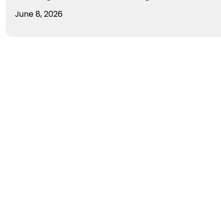
June 8, 2026