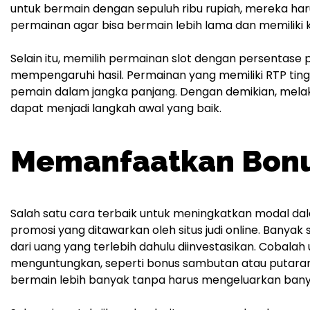
untuk bermain dengan sepuluh ribu rupiah, mereka ha
permainan agar bisa bermain lebih lama dan memiliki
Selain itu, memilih permainan slot dengan persentas
mempengaruhi hasil. Permainan yang memiliki RTP ti
pemain dalam jangka panjang. Dengan demikian, mela
dapat menjadi langkah awal yang baik.
Memanfaatkan Bonu
Salah satu cara terbaik untuk meningkatkan modal d
promosi yang ditawarkan oleh situs judi online. Bany
dari uang yang terlebih dahulu diinvestasikan. Cobal
menguntungkan, seperti bonus sambutan atau putaran 
bermain lebih banyak tanpa harus mengeluarkan bany