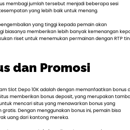
rus membagi jumlah tersebut menjadi beberapa sesi
 kesempatan yang lebih baik untuk menang.
e pengembalian yang tinggi kepada pemain akan
nggi biasanya memberikan lebih banyak kemenangan kep
kukan riset untuk menemukan permainan dengan RTP tin
s dan Promosi
alam Slot Depo 10K adalah dengan memanfaatkan bonus 
ak situs memberikan bonus deposit, yang merupakan tamb
ah untuk mencari situs yang menawarkan bonus yang
gratis. Dengan menggunakan bonus ini, pemain bisa
ak uang dari kantong mereka.