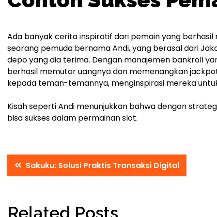
Ada banyak cerita inspiratif dari pemain yang berhasil
seorang pemuda bernama Andi, yang berasal dari Jak
depo yang dia terima. Dengan manajemen bankroll yan
berhasil memutar uangnya dan memenangkan jackpot.
kepada teman-temannya, menginspirasi mereka untuk
Kisah seperti Andi menunjukkan bahwa dengan strategi
bisa sukses dalam permainan slot.
Post
Sakuku: Solusi Praktis Transaksi Digital
navigation
Related Posts