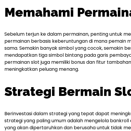
Memahami Permaina
Sebelum terjun ke dalam permainan, penting untuk m
permainan berbasis keberuntungan di mana pemain 
sama. Semakin banyak simbol yang cocok, semakin bes
mendapatkan tiga simbol bintang pada garis pembayaran,
permainan slot juga memiliki bonus dan fitur tambahan,
meningkatkan peluang menang.
Strategi Bermain Sl
Berinvestasi dalam strategi yang tepat dapat meningk
strategi yang paling umum adalah mengelola bankroll 
yang akan dipertaruhkan dan berusaha untuk tidak mel