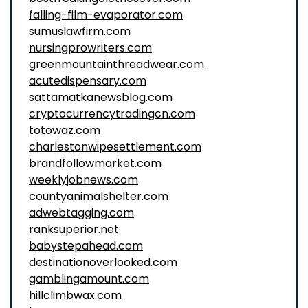
falling-film-evaporator.com
sumuslawfirm.com
nursingprowriters.com
greenmountainthreadwear.com
acutedispensary.com
sattamatkanewsblog.com
cryptocurrencytradingcn.com
totowaz.com
charlestonwipesettlement.com
brandfollowmarket.com
weeklyjobnews.com
countyanimalshelter.com
adwebtagging.com
ranksuperior.net
babystepahead.com
destinationoverlooked.com
gamblingamount.com
hillclimbwax.com