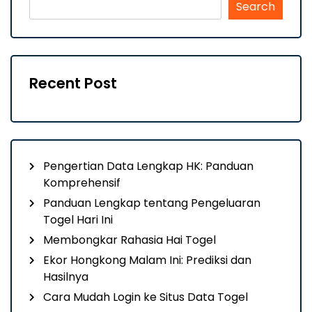
Search
Recent Post
Pengertian Data Lengkap HK: Panduan
Komprehensif
Panduan Lengkap tentang Pengeluaran
Togel Hari Ini
Membongkar Rahasia Hai Togel
Ekor Hongkong Malam Ini: Prediksi dan
Hasilnya
Cara Mudah Login ke Situs Data Togel