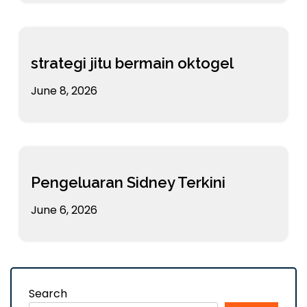
strategi jitu bermain oktogel
June 8, 2026
Pengeluaran Sidney Terkini
June 6, 2026
Search