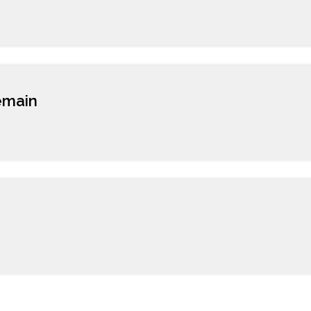
Pemain