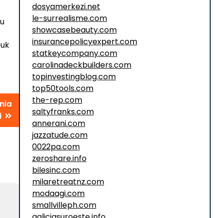
dosyamerkezi.net
le-surrealisme.com
tu
showcasebeauty.com
insurancepolicyexpert.com
tuk
statkeycompany.com
carolinadeckbuilders.com
topinvestingblog.com
top50tools.com
the-rep.com
nia
saltyfranks.com
i
annerani.com
jazzatude.com
0022pa.com
zeroshare.info
bilesinc.com
milaretreatnz.com
modaagi.com
smallvilleph.com
galiciasuroeste.info