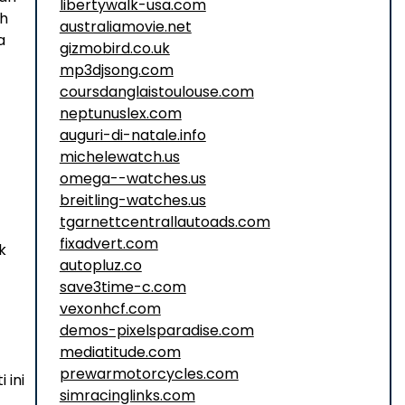
libertywalk-usa.com
ih
australiamovie.net
a
gizmobird.co.uk
mp3djsong.com
coursdanglaistoulouse.com
neptunuslex.com
auguri-di-natale.info
michelewatch.us
omega--watches.us
breitling-watches.us
tgarnettcentrallautoads.com
fixadvert.com
k
autopluz.co
save3time-c.com
vexonhcf.com
demos-pixelsparadise.com
mediatitude.com
prewarmotorcycles.com
 ini
simracinglinks.com