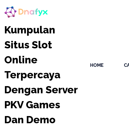
Skip
to
content
Kumpulan
Situs Slot
Online
HOME
C
Terpercaya
Dengan Server
PKV Games
Dan Demo