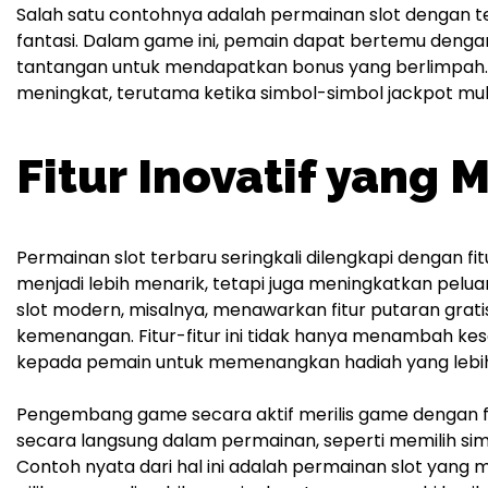
Salah satu contohnya adalah permainan slot dengan 
fantasi. Dalam game ini, pemain dapat bertemu denga
tantangan untuk mendapatkan bonus yang berlimpah. Sa
meningkat, terutama ketika simbol-simbol jackpot mul
Fitur Inovatif yang 
Permainan slot terbaru seringkali dilengkapi dengan f
menjadi lebih menarik, tetapi juga meningkatkan pe
slot modern, misalnya, menawarkan fitur putaran gratis,
kemenangan. Fitur-fitur ini tidak hanya menambah k
kepada pemain untuk memenangkan hadiah yang lebih
Pengembang game secara aktif merilis game dengan fi
secara langsung dalam permainan, seperti memilih sim
Contoh nyata dari hal ini adalah permainan slot ya