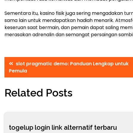
Sementara itu, kasino fisik juga sering mengadakan t
sama lain untuk mendapatkan hadiah menarik. Atmosf
keseruan saat bermain, dan pemain dapat saling membe
merasakan adrenalin dan semangat persaingan sambil
Post
slot pragmatic demo: Panduan Lengkap untuk
Pemula
navigation
Related Posts
togelup login link alternatif terbaru