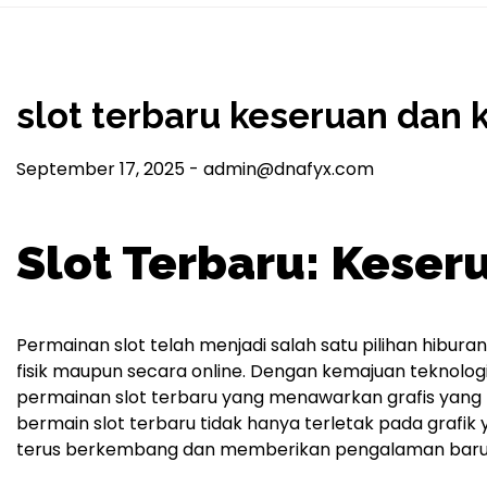
slot terbaru keseruan dan
September 17, 2025
-
admin@dnafyx.com
Slot Terbaru: Keser
Permainan slot telah menjadi salah satu pilihan hiburan 
fisik maupun secara online. Dengan kemajuan teknol
permainan slot terbaru yang menawarkan grafis yang m
bermain slot terbaru tidak hanya terletak pada graf
terus berkembang dan memberikan pengalaman baru 