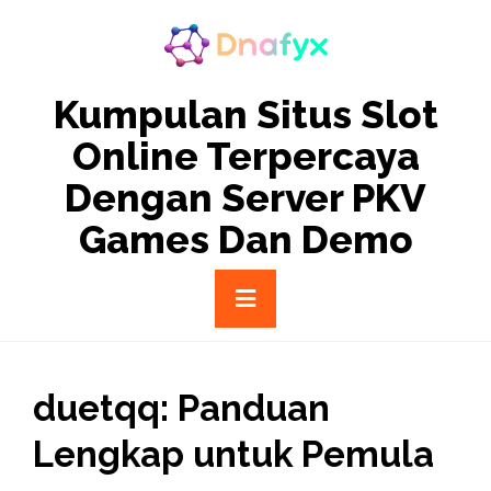
Skip
to
content
Kumpulan Situs Slot
Online Terpercaya
Dengan Server PKV
Games Dan Demo
Primary
Menu
duetqq: Panduan
Lengkap untuk Pemula