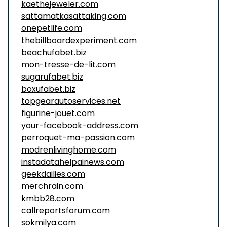
kaethejeweler.com
sattamatkasattaking.com
onepetlife.com
thebillboardexperiment.com
beachufabet.biz
mon-tresse-de-lit.com
sugarufabet.biz
boxufabet.biz
topgearautoservices.net
figurine-jouet.com
your-facebook-address.com
perroquet-ma-passion.com
modrenlivinghome.com
instadatahelpainews.com
geekdailies.com
merchrain.com
kmbb28.com
callreportsforum.com
sokmilya.com