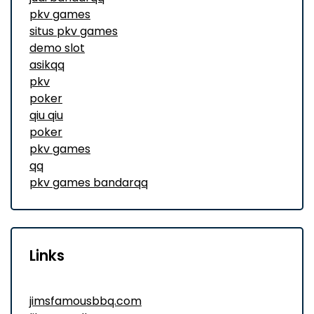
pkv games
situs pkv games
demo slot
asikqq
pkv
poker
qiu qiu
poker
pkv games
qq
pkv games bandarqq
Links
jimsfamousbbq.com