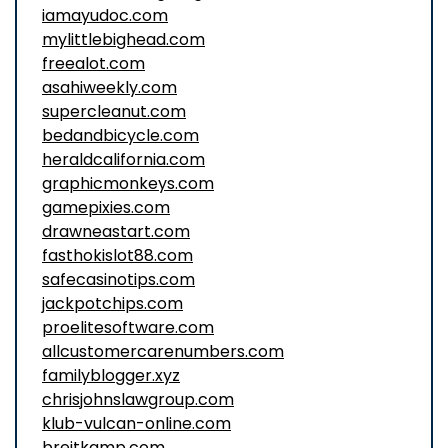
iamayudoc.com
mylittlebighead.com
freealot.com
asahiweekly.com
supercleanut.com
bedandbicycle.com
heraldcalifornia.com
graphicmonkeys.com
gamepixies.com
drawneastart.com
fasthokislot88.com
safecasinotips.com
jackpotchips.com
proelitesoftware.com
allcustomercarenumbers.com
familyblogger.xyz
chrisjohnslawgroup.com
klub-vulcan-online.com
breitkamp.com