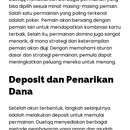
bisa dipilih sesuai minat masing-masing pemain.
Salah satu permainan yang paling terkenal
adalah poker. Pemain akan bersaing dengan
pemain lain untuk mendapatkan kombinasi kartu
terbaik. Selain itu, permainan domino juga sangat
menarik, di mana strategi dan keterampilan
pemain akan diuji. Dengan memahami aturan
dasar dan strategi permainan, pemula dapat
meningkatkan peluang mereka untuk menang.
Deposit dan Penarikan
Dana
Setelah akun terbentuk, langkah selanjutnya
adalah melakukan deposit untuk memulai
permainan. Duetqq menyediakan berbagai
metode pembayaran yang aman dan mudah,