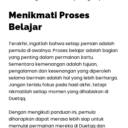
Menikmati Proses
Belajar
Terakhir, ingatlah bahwa setiap pemain adalah
pemula di awalnya. Proses belajar adalah bagian
yang penting dalam permainan kartu.
Sementara kemenangan adalah tujuan,
pengalaman dan kesenangan yang diperoleh
selama bermain adalah hal yang lebih berharga.
Jangan terlalu fokus pada hasil akhir, tetapi
nikmatilah setiap momen yang dihabiskan di
Duetqq.
Dengan mengikuti panduan ini, pemula
diharapkan dapat merasa lebih siap untuk
memulai permainan mereka di Duetqq dan