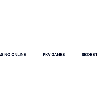
ASINO ONLINE
PKV GAMES
SBOBET