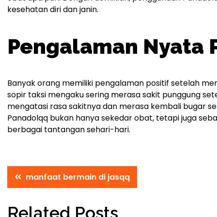
kesehatan diri dan janin.
Pengalaman Nyata 
Banyak orang memiliki pengalaman positif setelah me
sopir taksi mengaku sering merasa sakit punggung set
mengatasi rasa sakitnya dan merasa kembali bugar s
Panadolqq bukan hanya sekedar obat, tetapi juga seba
berbagai tantangan sehari-hari.
Post
manfaat bermain di jasqq
navigation
Related Posts