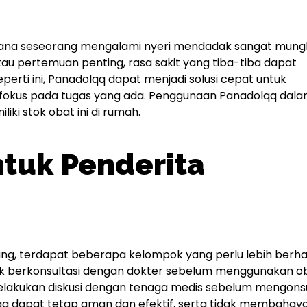
i mana seseorang mengalami nyeri mendadak sangat mung
au pertemuan penting, rasa sakit yang tiba-tiba dapat
perti ini, Panadolqq dapat menjadi solusi cepat untuk
okus pada tugas yang ada. Penggunaan Panadolqq dal
iki stok obat ini di rumah.
ntuk Penderita
g, terdapat beberapa kelompok yang perlu lebih berha
untuk berkonsultasi dengan dokter sebelum menggunakan o
lu melakukan diskusi dengan tenaga medis sebelum mengon
q dapat tetap aman dan efektif, serta tidak membahay