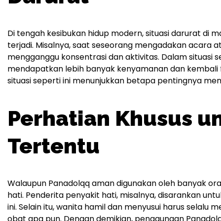
Di tengah kesibukan hidup modern, situasi darurat d
terjadi. Misalnya, saat seseorang mengadakan acara at
mengganggu konsentrasi dan aktivitas. Dalam situasi se
mendapatkan lebih banyak kenyamanan dan kembali f
situasi seperti ini menunjukkan betapa pentingnya memil
Perhatian Khusus u
Tertentu
Walaupun Panadolqq aman digunakan oleh banyak oran
hati. Penderita penyakit hati, misalnya, disarankan 
ini. Selain itu, wanita hamil dan menyusui harus sela
obat apa pun. Dengan demikian, penggunaan Panadolq