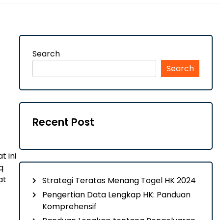
Search
Search
Recent Post
 ini
q
at
Strategi Teratas Menang Togel HK 2024
Pengertian Data Lengkap HK: Panduan
Komprehensif