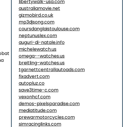
libertywalk-usa.com
australiamovie.net
gizmobird.co.uk
mp3djsong.com
coursdanglaistoulouse.com
neptunuslex.com
auguri-di-natale.info
michelewatch.us
obat
omega--watches.us
na
breitling-watches.us
tgarnettcentrallautoads.com
fixadvert.com
autopluz.co
save3time-c.com
vexonhcf.com
demos-pixelsparadise.com
mediatitude.com
prewarmotorcycles.com
simracinglinks.com