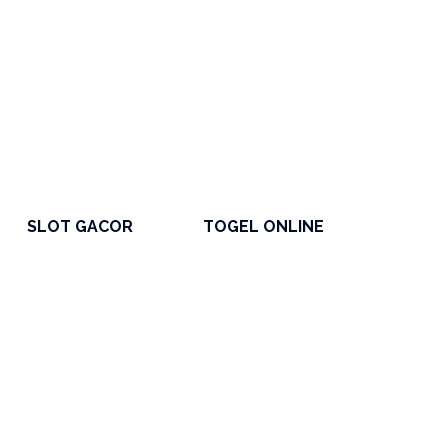
SLOT GACOR
TOGEL ONLINE