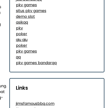
pkv games
s
situs pkv games
a
demo slot
asikqq
g
pkv
poker
qiu qiu
poker
pkv games
qq
pkv games bandarqq
ung.
Links
pat
g-
jimsfamousbbq.com