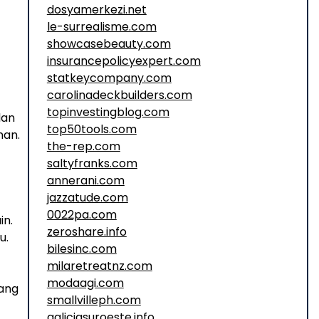
dosyamerkezi.net
le-surrealisme.com
showcasebeauty.com
insurancepolicyexpert.com
statkeycompany.com
carolinadeckbuilders.com
topinvestingblog.com
lan
top50tools.com
nan.
the-rep.com
saltyfranks.com
annerani.com
jazzatude.com
0022pa.com
in.
zeroshare.info
u.
bilesinc.com
milaretreatnz.com
modaagi.com
rang
smallvilleph.com
galiciasuroeste.info