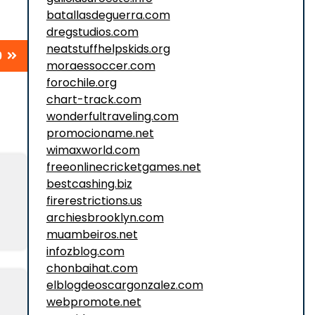
batallasdeguerra.com
dregstudios.com
neatstuffhelpskids.org
9
moraessoccer.com
forochile.org
chart-track.com
wonderfultraveling.com
promocioname.net
wimaxworld.com
freeonlinecricketgames.net
bestcashing.biz
firerestrictions.us
archiesbrooklyn.com
muambeiros.net
infozblog.com
chonbaihat.com
elblogdeoscargonzalez.com
webpromote.net