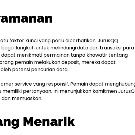
yamanan
atu faktor kunci yang perlu diperhatikan. JurusQQ
agai langkah untuk melindungi data dan transaksi para
n dapat menikmati permainan tanpa khawatir tentang
 seorang pemain melakukan deposit, mereka dapat
eh potensi pencurian data.
ustomer service yang responsif. Pemain dapat menghubung
 memiliki pertanyaan. Ini menunjukkan komitmen Jurus
l dan memuaskan.
ang Menarik