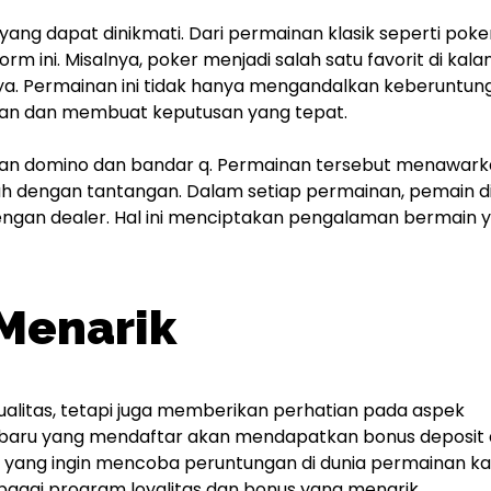
ng dapat dinikmati. Dari permainan klasik seperti poke
m ini. Misalnya, poker menjadi salah satu favorit di kal
a. Permainan ini tidak hanya mengandalkan keberuntun
an dan membuat keputusan yang tepat.
nan domino dan bandar q. Permainan tersebut menawar
 dengan tantangan. Dalam setiap permainan, pemain di
dengan dealer. Hal ini menciptakan pengalaman bermain 
Menarik
alitas, tetapi juga memberikan perhatian pada aspek
 baru yang mendaftar akan mendapatkan bonus deposit 
eka yang ingin mencoba peruntungan di dunia permainan ka
rbagai program loyalitas dan bonus yang menarik.