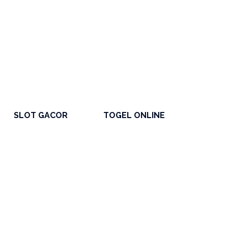
SLOT GACOR
TOGEL ONLINE