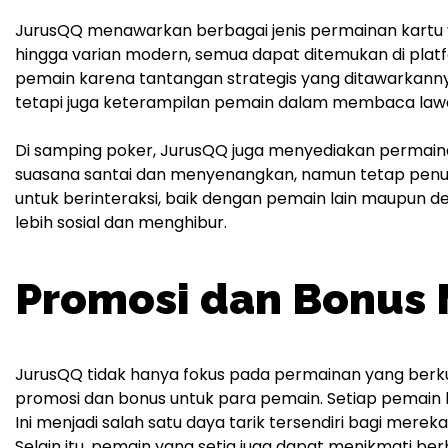
JurusQQ menawarkan berbagai jenis permainan kartu ya
hingga varian modern, semua dapat ditemukan di platfor
pemain karena tantangan strategis yang ditawarkanny
tetapi juga keterampilan pemain dalam membaca law
Di samping poker, JurusQQ juga menyediakan permai
suasana santai dan menyenangkan, namun tetap penuh
untuk berinteraksi, baik dengan pemain lain maupun 
lebih sosial dan menghibur.
Promosi dan Bonus 
JurusQQ tidak hanya fokus pada permainan yang berku
promosi dan bonus untuk para pemain. Setiap pemain
Ini menjadi salah satu daya tarik tersendiri bagi mer
Selain itu, pemain yang setia juga dapat menikmati be