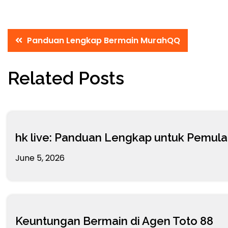
Post
Panduan Lengkap Bermain MurahQQ
navigation
Related Posts
hk live: Panduan Lengkap untuk Pemula
June 5, 2026
Keuntungan Bermain di Agen Toto 88