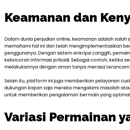
Keamanan dan Ken
Dalam dunia perjudian online, keamanan adalah salah s
memahami hal ini dan telah mengimplementasikan berb
penggunanya. Dengan sistem enkripsi canggih, pemai
kebocoran informasi pribadi. Sebagai contoh, ketika
melakukannya dengan aman tanpa merasa terancam ol
Selain itu, platform ini juga memberikan pelayanan c
dukungan kapan saja mereka mengalami masalah atau
untuk memberikan pengalaman bermain yang optima
Variasi Permainan y