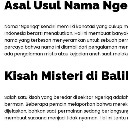
Asal Usul Nama Nge
Nama “Ngeriqq” sendiri memiliki konotasi yang cukup me
Indonesia berarti menakutkan. Hal ini membuat banya
nama yang terkesan menyeramkan untuk sebuah perma
percaya bahwa nama ini diambil dari pengalaman me
ada pengalaman mistis atau kejadian aneh saat mel
Kisah Misteri di Bal
Salah satu kisah yang beredar di sekitar Ngeriqq adal
bermain. Beberapa pemain melaporkan bahwa mereka 
dijelaskan, bahkan saat permainan sedang berlangsung
membuat suasana menjadi tidak nyaman. Hal ini tentu