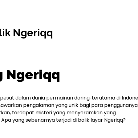
lik Ngeriqq
g Ngeriqq
esat dalam dunia permainan daring, terutama di Indone
awarkan pengalaman yang unik bagi para penggunanya
arkan, terdapat misteri yang menyeramkan yang
pa yang sebenarnya terjadi di balik layar Ngeriqq?