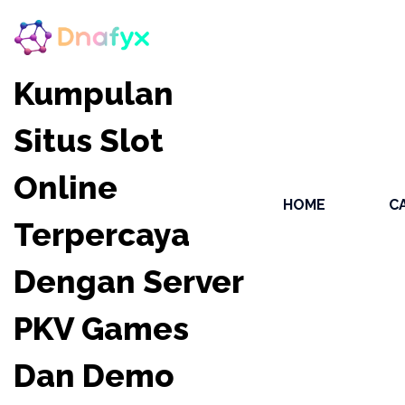
Skip
to
content
Kumpulan
Situs Slot
Online
HOME
C
Terpercaya
Dengan Server
PKV Games
Dan Demo