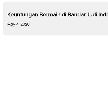
Keuntungan Bermain di Bandar Judi Ind
May 4, 2026