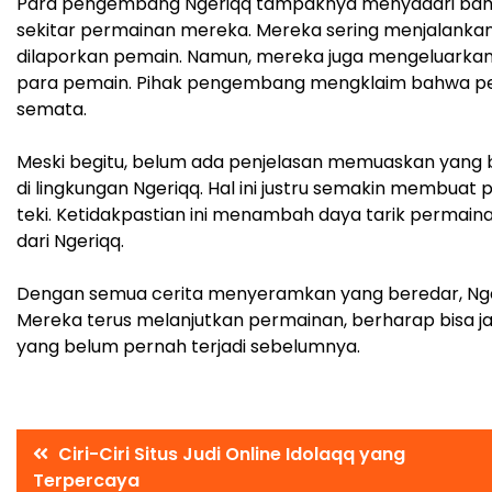
Para pengembang Ngeriqq tampaknya menyadari bahw
sekitar permainan mereka. Mereka sering menjalanka
dilaporkan pemain. Namun, mereka juga mengeluark
para pemain. Pihak pengembang mengklaim bahwa peng
semata.
Meski begitu, belum ada penjelasan memuaskan yang 
di lingkungan Ngeriqq. Hal ini justru semakin membua
teki. Ketidakpastian ini menambah daya tarik permai
dari Ngeriqq.
Dengan semua cerita menyeramkan yang beredar, Nger
Mereka terus melanjutkan permainan, berharap bisa
yang belum pernah terjadi sebelumnya.
Post
Ciri-Ciri Situs Judi Online Idolaqq yang
Terpercaya