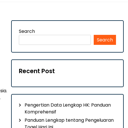
Search
Search
Recent Post
sia.
.
Pengertian Data Lengkap HK: Panduan
Komprehensif
Panduan Lengkap tentang Pengeluaran
Togel Hari Ini