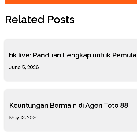
navigation
Related Posts
hk live: Panduan Lengkap untuk Pemula
June 5, 2026
Keuntungan Bermain di Agen Toto 88
May 13, 2026