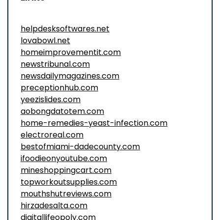
helpdesksoftwares.net
lovabowl.net
homeimprovementit.com
newstribunal.com
newsdailymagazines.com
preceptionhub.com
yeezislides.com
aobongdatotem.com
home-remedies-yeast-infection.com
electroreal.com
bestofmiami-dadecounty.com
ifoodieonyoutube.com
mineshoppingcart.com
topworkoutsupplies.com
mouthshutreviews.com
hirzadesalta.com
digitallifeopoly.com