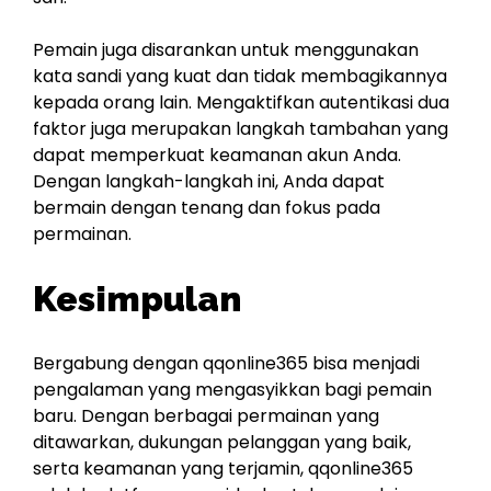
Pemain juga disarankan untuk menggunakan
kata sandi yang kuat dan tidak membagikannya
kepada orang lain. Mengaktifkan autentikasi dua
faktor juga merupakan langkah tambahan yang
dapat memperkuat keamanan akun Anda.
Dengan langkah-langkah ini, Anda dapat
bermain dengan tenang dan fokus pada
permainan.
Kesimpulan
Bergabung dengan qqonline365 bisa menjadi
pengalaman yang mengasyikkan bagi pemain
baru. Dengan berbagai permainan yang
ditawarkan, dukungan pelanggan yang baik,
serta keamanan yang terjamin, qqonline365