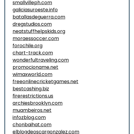
smallvilleph.com
galiciasuroeste.info
batallasdeguerra.com
dregstudios.com
neatstuffhelpskids.org
moraessoccer.com
forochile.org
chart-track.com
wonderfultraveling.com
promocioname.net
wimaxworld.com
freeonlinecricketgames.net
bestcashing.biz
firerestrictions.us
archiesbrooklyn.com
muambeiros.net
infozblog.com
chonbaihat.com
elblogdeoscargonzalez.com