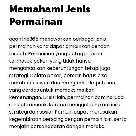
Memahami Jenis
Permainan
qqonline365 menawarkan berbagai jenis
permainan yang dapat dimainkan dengan
mudah. Permainan yang paling populer
termasuk poker, yang tidak hanya
mengandalkan keberuntungan tetapi juga
strategi. Dalam poker, pemain harus bisa
membaca lawan dan mengambil keputusan
yang cerdas untuk memaksimalkan
kemenangan. Di sisi lain, permainan domino juga
sangat menarik, karena menggabungkan unsur
strategi dan sosial. Pemain dapat merasakan
kegembiraan bersaing dengan pemain lain, serta
menjalin persahabatan dengan mereka.