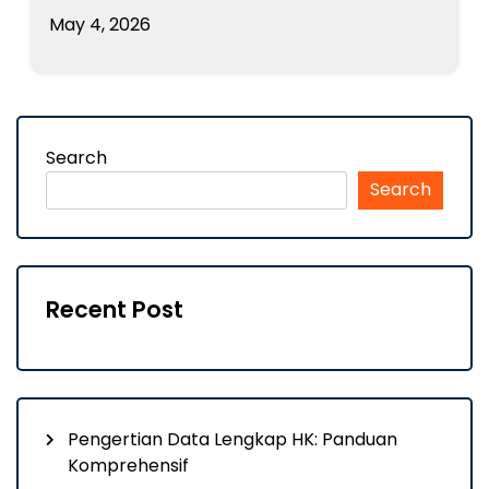
May 4, 2026
Search
Search
Recent Post
Pengertian Data Lengkap HK: Panduan
Komprehensif