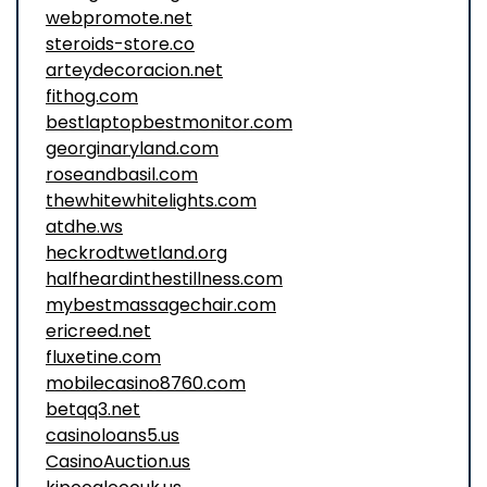
webpromote.net
steroids-store.co
arteydecoracion.net
fithog.com
bestlaptopbestmonitor.com
georginaryland.com
roseandbasil.com
thewhitewhitelights.com
atdhe.ws
heckrodtwetland.org
halfheardinthestillness.com
mybestmassagechair.com
ericreed.net
fluxetine.com
mobilecasino8760.com
betqq3.net
casinoloans5.us
CasinoAuction.us