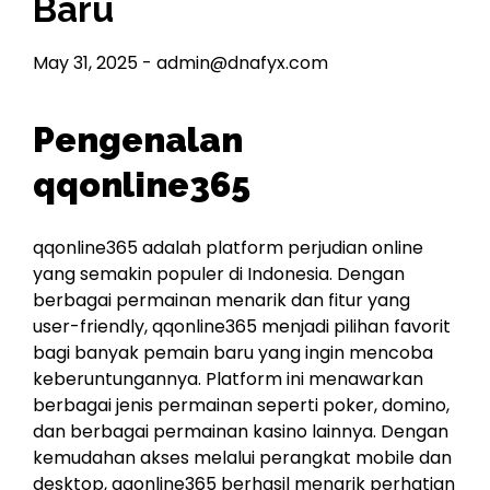
Baru
May 31, 2025
-
admin@dnafyx.com
Pengenalan
qqonline365
qqonline365 adalah platform perjudian online
yang semakin populer di Indonesia. Dengan
berbagai permainan menarik dan fitur yang
user-friendly, qqonline365 menjadi pilihan favorit
bagi banyak pemain baru yang ingin mencoba
keberuntungannya. Platform ini menawarkan
berbagai jenis permainan seperti poker, domino,
dan berbagai permainan kasino lainnya. Dengan
kemudahan akses melalui perangkat mobile dan
desktop, qqonline365 berhasil menarik perhatian